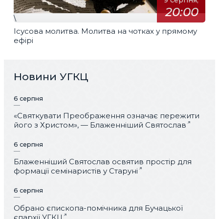
9 серпня,
20:00
\
Ісусова молитва. Молитва на чотках у прямому
ефірі
Новини УГКЦ
6 серпня
«Святкувати Преображення означає пережити
його з Христом», — Блаженніший Святослав
6 серпня
Блаженніший Святослав освятив простір для
формації семінаристів у Старуні
6 серпня
Обрано єпископа-помічника для Бучацької
єпархії УГКЦ