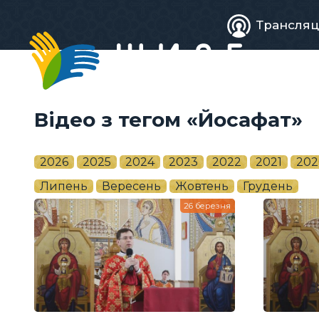
Живе
Трансляц
телебачен
Відео з тегом «Йосафат»
2026
2025
2024
2023
2022
2021
202
Липень
Вересень
Жовтень
Грудень
26 березня