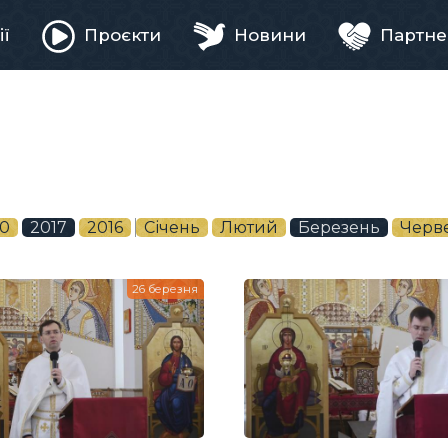
ії
Проєкти
Новини
Партне
ня
0
2017
2016
Січень
Лютий
Березень
Черв
26 березня