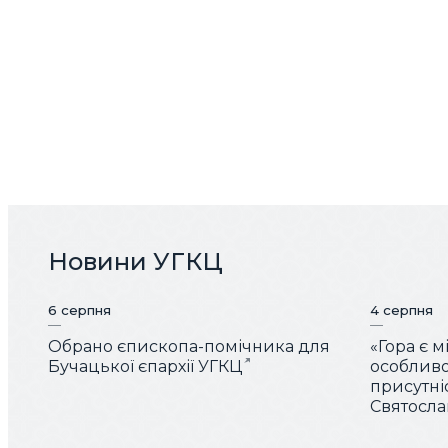
Новини УГКЦ
6 серпня
4 серпня
Обрано єпископа-помічника для
«Гора є 
Бучацької єпархії УГКЦ
особливо
присутні
Святослав