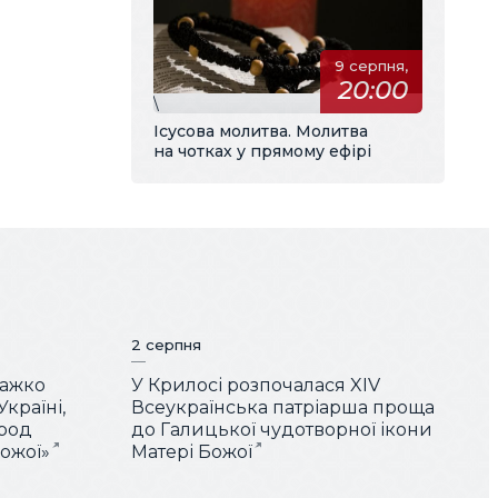
9 серпня,
20:00
\
Ісусова молитва. Молитва
на чотках у прямому ефірі
2 серпня
Важко
У Крилосі розпочалася XIV
країні,
Всеукраїнська патріарша проща
арод
до Галицької чудотворної ікони
Божої»
Матері Божої