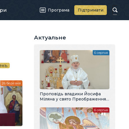
ри
Програма
Підтримати
Актуальне
6 серпня
ень
26 березня
Проповідь владики Йосифа
Міляна у свято Преображення
Господнього
6 серпня