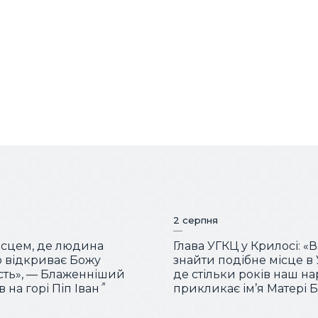
2 серпня
місцем, де людина
Глава УГКЦ у Крилосі: «
 відкриває Божу
знайти подібне місце в У
сть», — Блаженніший
де стільки років наш н
 на горі Піп Іван
прикликає ім’я Матері 