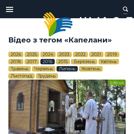
Головне
меню
Відео з тегом «Капелани»
2026
2025
2024
2023
2022
2021
2019
2018
2017
2016
2015
Березень
Квітень
Травень
Червень
Липень
Жовтень
Листопад
Грудень
3 липня