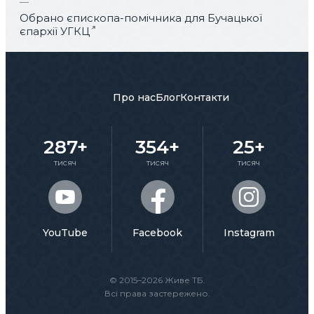
Обрано єпископа-помічника для Бучацької
єпархії УГКЦ
Про нас
Блог
Контакти
287+
354+
25+
тисяч
тисяч
тисяч
YouTube
Facebook
Instagram
© 2015–2026 Живе ТБ.
Всі права застережено.