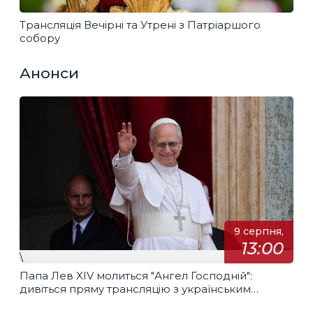
Трансляція Вечірні та Утрені з Патріаршого
собору
Анонси
9 серпня,
13:00
\
Папа Лев XIV молиться "Ангел Господній":
дивіться пряму трансляцію з українським
перекладом