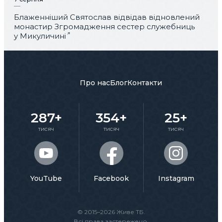
Блаженніший Святослав відвідав відновлений
монастир Згромадження сестер служебниць
у Микуличині
Про нас
Блог
Контакти
287+
354+
25+
тисяч
тисяч
тисяч
YouTube
Facebook
Instagram
© 2015–2026 Живе ТБ.
Всі права застережено.