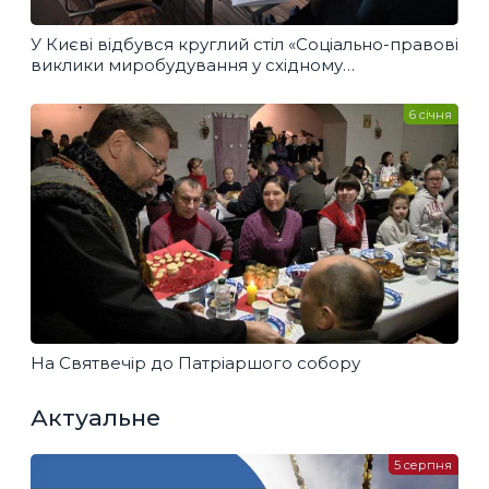
У Києві відбувся круглий стіл «Соціально-правові
виклики миробудування у східному
"прикордонні"»
6 січня
На Святвечір до Патріаршого собору
Актуальне
5 серпня