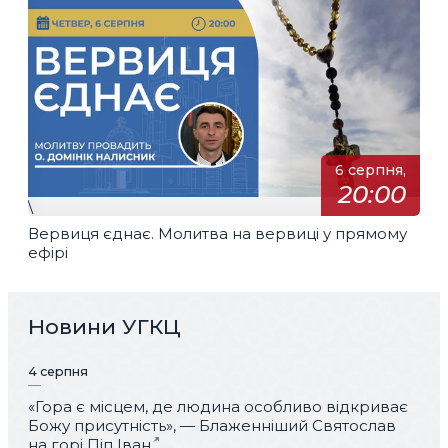
6 серпня,
20:00
\
Вервиця єднає. Молитва на вервиці у прямому
ефірі
Новини УГКЦ
4 серпня
«Гора є місцем, де людина особливо відкриває
Божу присутність», — Блаженніший Святослав
на горі Піп Іван