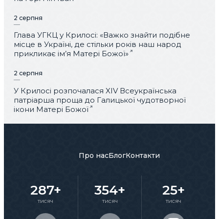
2 серпня
Глава УГКЦ у Крилосі: «Важко знайти подібне
місце в Україні, де стільки років наш народ
прикликає ім’я Матері Божої»
2 серпня
У Крилосі розпочалася XIV Всеукраїнська
патріарша проща до Галицької чудотворної
ікони Матері Божої
Про нас
Блог
Контакти
287+
354+
25+
тисяч
тисяч
тисяч