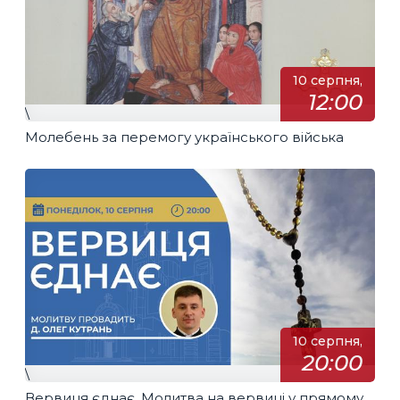
10 серпня,
12:00
\
Молебень за перемогу українського війська
10 серпня,
20:00
\
Вервиця єднає. Молитва на вервиці у прямому