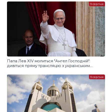
9 серпня
Папа Лев XIV молиться "Ангел Господній":
дивіться пряму трансляцію з українським
перекладом
9 серпня