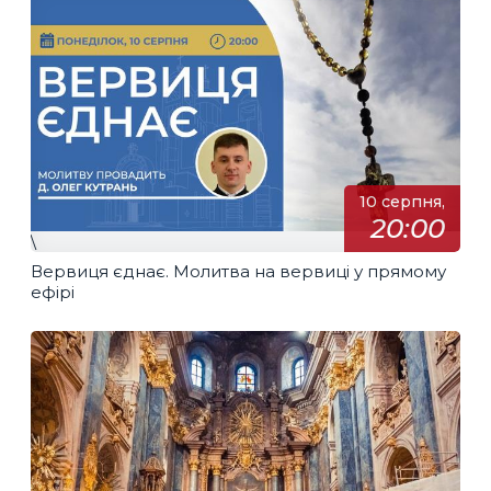
10 серпня,
20:00
\
Вервиця єднає. Молитва на вервиці у прямому
ефірі