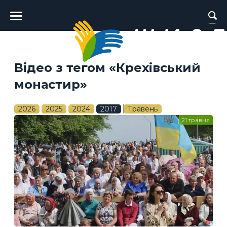
Головне
меню
Відео з тегом «Крехівський
монастир»
2026
2025
2024
2017
Травень
21 травня