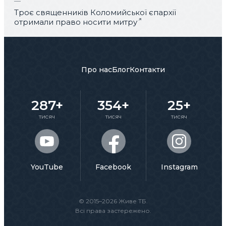
Троє священників Коломийської єпархії
отримали право носити митру
Про нас
Блог
Контакти
287+
354+
25+
тисяч
тисяч
тисяч
YouTube
Facebook
Instagram
© 2015–2026 Живе ТБ.
Всі права застережено.