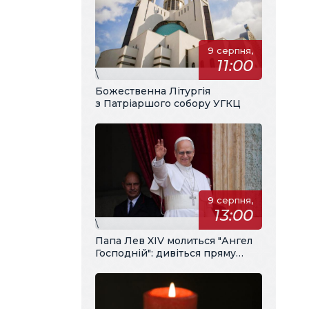
9 серпня,
11:00
\
Божественна Літургія
з Патріаршого собору УГКЦ
9 серпня,
13:00
\
Папа Лев XIV молиться "Ангел
Господній": дивіться пряму
трансляцію з українським
перекладом