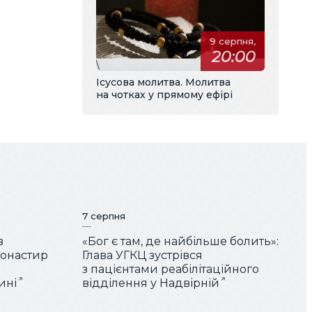
9 серпня,
20:00
\
Ісусова молитва. Молитва
на чотках у прямому ефірі
7 серпня
в
«Бог є там, де найбільше болить»:
монастир
Глава УГКЦ зустрівся
з пацієнтами реабілітаційного
ині
відділення у Надвірній