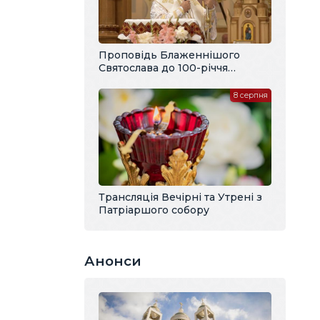
Проповідь Блаженнішого
Святослава до 100-річчя
владики Павла Василика
8 серпня
Трансляція Вечірні та Утрені з
Патріаршого собору
Анонси