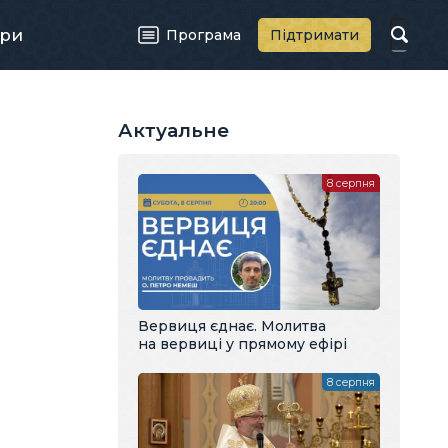
ри
Програма
Підтримати
Актуальне
8 серпня
Вервиця єднає. Молитва
на вервиці у прямому ефірі
8 серпня