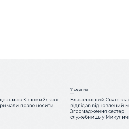
7 серпня
щенників Коломийської
Блаженніший Святосла
отримали право носити
відвідав відновлений 
Згромадження сестер
служебниць у Микулич