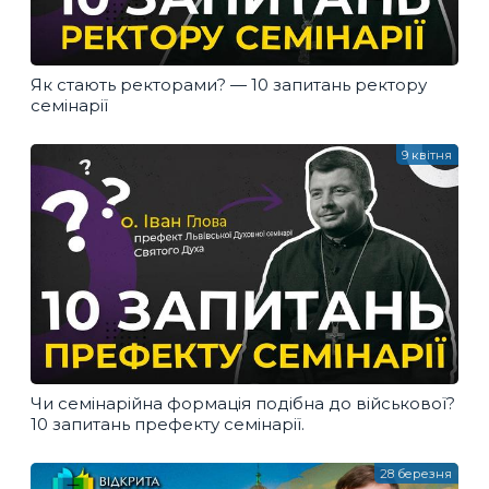
Як стають ректорами? — 10 запитань ректору
семінарії
9 квітня
Чи семінарійна формація подібна до військової?
10 запитань префекту семінарії.
28 березня