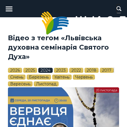
Головне
меню
Відео з тегом «Львівська
духовна семінарія Святого
Духа»
2026
2025
2024
2023
2022
2018
2017
Січень
Березень
Квітень
Червень
Вересень
Листопад
20 листопада