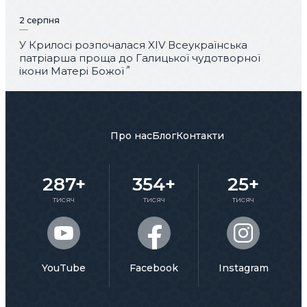
2 серпня
У Крилосі розпочалася XIV Всеукраїнська
патріарша проща до Галицької чудотворної
ікони Матері Божої
Про нас
Блог
Контакти
287+
354+
25+
тисяч
тисяч
тисяч
YouTube
Facebook
Instagram