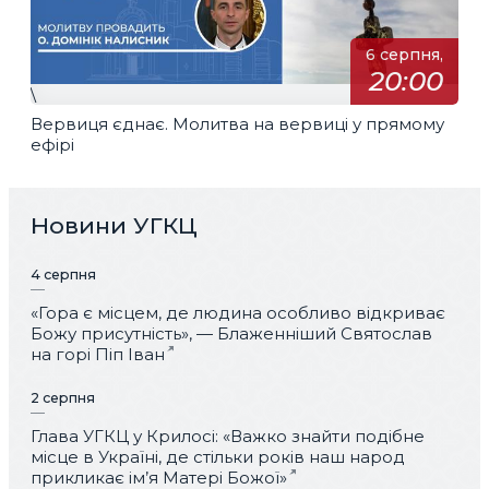
6 серпня,
20:00
\
Вервиця єднає. Молитва на вервиці у прямому
ефірі
Новини УГКЦ
4 серпня
«Гора є місцем, де людина особливо відкриває
Божу присутність», — Блаженніший Святослав
на горі Піп Іван
2 серпня
Глава УГКЦ у Крилосі: «Важко знайти подібне
місце в Україні, де стільки років наш народ
прикликає ім’я Матері Божої»