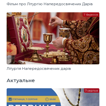
Фільм про Літургію Напередосвячених Дарів
7 березня
Літургія Напередосвячених дарів
Актуальне
7 серпня