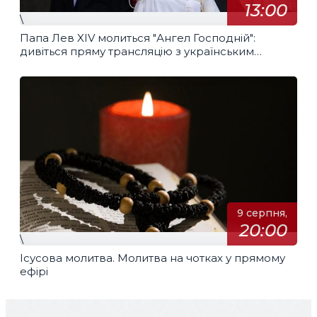
13:00
\
Папа Лев XIV молиться "Ангел Господній":
дивіться пряму трансляцію з українським
перекладом
9 серпня,
20:00
\
Ісусова молитва. Молитва на чотках у прямому
ефірі