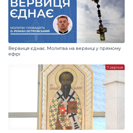
Вервиця єднає. Молитва на вервиці у прямому
ефірі
7 серпня