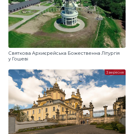
Святкова Архиєрейська Божественна Літургія
у Гошеві
3 вересня