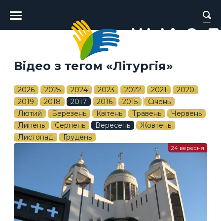
Головне
меню
Відео з тегом «Літургія»
2026
2025
2024
2023
2022
2021
2020
2019
2018
2017
2016
2015
Січень
Лютий
Березень
Квітень
Травень
Червень
Липень
Серпень
Вересень
Жовтень
Листопад
Грудень
24 вересня