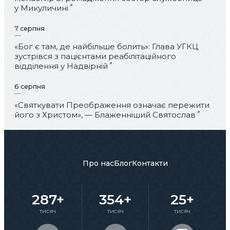
у Микуличині
7 серпня
«Бог є там, де найбільше болить»: Глава УГКЦ
зустрівся з пацієнтами реабілітаційного
відділення у Надвірній
6 серпня
«Святкувати Преображення означає пережити
його з Христом», — Блаженніший Святослав
Про нас
Блог
Контакти
287+
354+
25+
тисяч
тисяч
тисяч