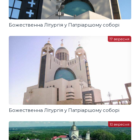
Божественна Літургія у Патріаршому соборі
17 вересня
Божественна Літургія у Патріаршому соборі
10 вересня