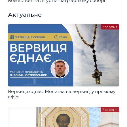
Божественна Літургія Патріаршому соборі
Актуальне
7 серпня
Вервиця єднає. Молитва на вервиці у прямому
ефірі
7 серпня