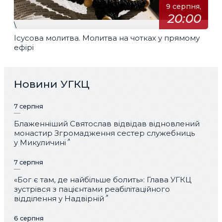
9 серпня,
20:00
\
Ісусова молитва. Молитва на чотках у прямому
ефірі
Новини УГКЦ
7 серпня
Блаженніший Святослав відвідав відновлений
монастир Згромадження сестер служебниць
у Микуличині
7 серпня
«Бог є там, де найбільше болить»: Глава УГКЦ
зустрівся з пацієнтами реабілітаційного
відділення у Надвірній
6 серпня