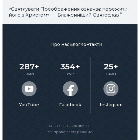
«Святкувати Преображення означає пережити
його з Христом», — Блаженніший Святослав
Про нас
Блог
Контакти
287+
354+
25+
тисяч
тисяч
тисяч
YouTube
Facebook
Instagram
© 2015–2026 Живе ТБ.
Всі права застережено.