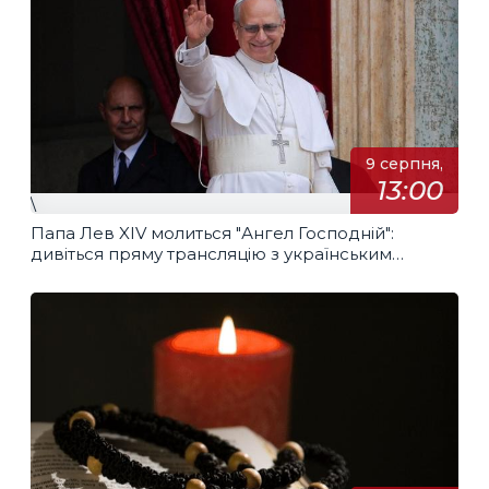
9 серпня,
13:00
\
Папа Лев XIV молиться "Ангел Господній":
дивіться пряму трансляцію з українським
перекладом