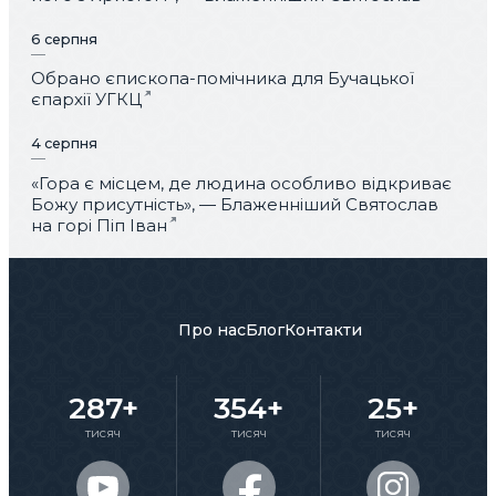
6 серпня
Обрано єпископа-помічника для Бучацької
єпархії УГКЦ
4 серпня
«Гора є місцем, де людина особливо відкриває
Божу присутність», — Блаженніший Святослав
на горі Піп Іван
Про нас
Блог
Контакти
287+
354+
25+
тисяч
тисяч
тисяч