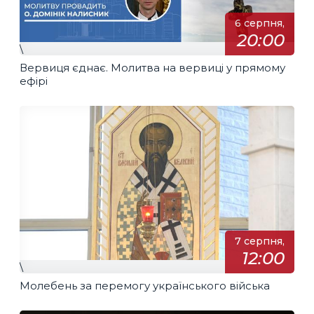
6 серпня,
20:00
\
Вервиця єднає. Молитва на вервиці у прямому
ефірі
7 серпня,
12:00
\
Молебень за перемогу українського війська