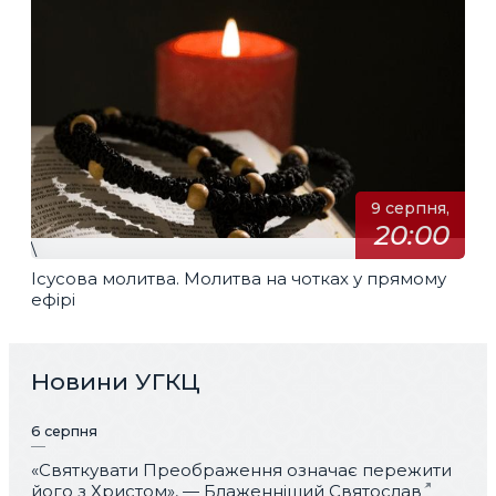
9 серпня,
20:00
\
Ісусова молитва. Молитва на чотках у прямому
ефірі
Новини УГКЦ
6 серпня
«Святкувати Преображення означає пережити
його з Христом», — Блаженніший Святослав