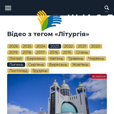
Головне
меню
Відео з тегом «Літургія»
2026
2025
2024
2023
2022
2021
2020
2019
2018
2017
2016
2015
Січень
Лютий
Березень
Квітень
Травень
Червень
Липень
Серпень
Вересень
Жовтень
Листопад
Грудень
30 липня