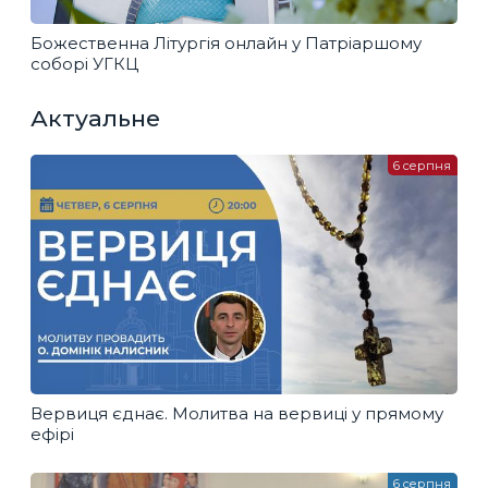
Божественна Літургія онлайн у Патріаршому
соборі УГКЦ
Актуальне
6 серпня
Вервиця єднає. Молитва на вервиці у прямому
ефірі
6 серпня