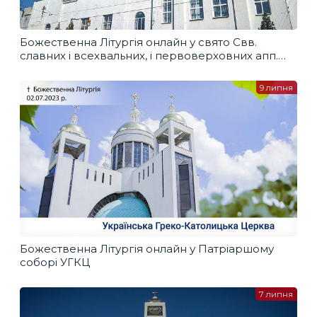
Божественна Літургія онлайн у свято Свв.
славних і всехвальних, і первоверховних апп.
Петра й Павла
9 липня
Божественна Літургія онлайн у Патріаршому
соборі УГКЦ
7 липня