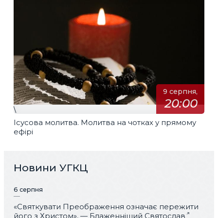
9 серпня,
20:00
\
Ісусова молитва. Молитва на чотках у прямому
ефірі
Новини УГКЦ
6 серпня
«Святкувати Преображення означає пережити
його з Христом», — Блаженніший Святослав