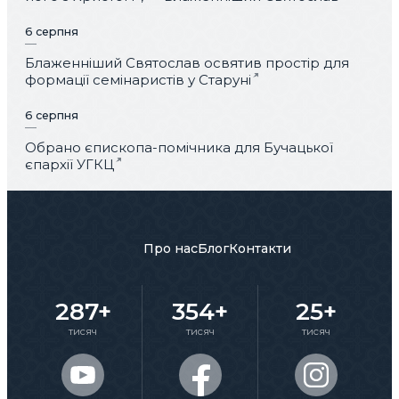
6 серпня
Блаженніший Святослав освятив простір для
формації семінаристів у Старуні
6 серпня
Обрано єпископа-помічника для Бучацької
єпархії УГКЦ
Про нас
Блог
Контакти
287+
354+
25+
тисяч
тисяч
тисяч