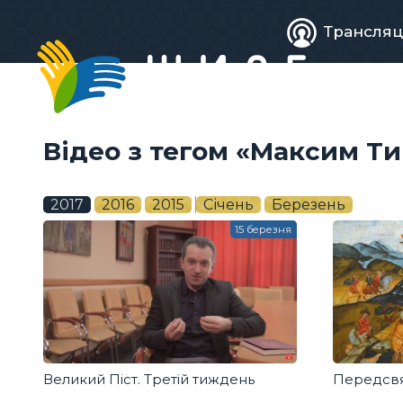
Живе
Трансляц
телебачен
Відео з тегом «Максим Т
2017
2016
2015
Січень
Березень
15 березня
Великий Піст. Третій тиждень
Передсвя