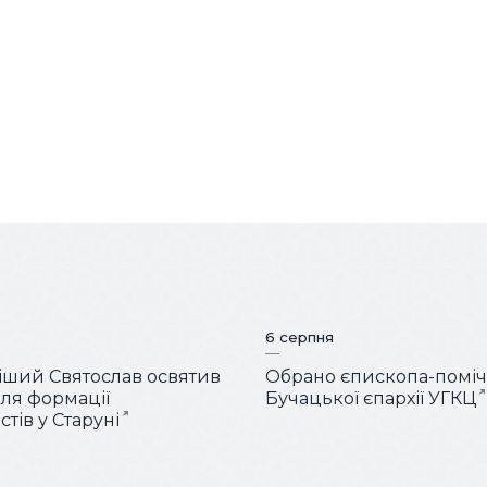
6 серпня
ший Святослав освятив
Обрано єпископа-помі
для формації
Бучацької єпархії УГКЦ
тів у Старуні