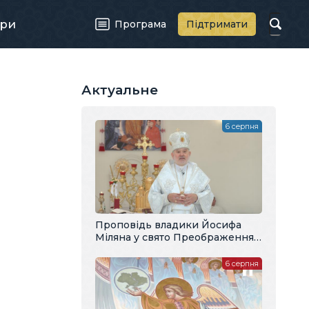
ри
Програма
Підтримати
Актуальне
6 серпня
Проповідь владики Йосифа
Міляна у свято Преображення
Господнього
6 серпня