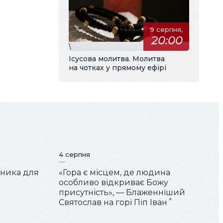
9 серпня,
20:00
\
Ісусова молитва. Молитва
на чотках у прямому ефірі
4 серпня
чника для
«Гора є місцем, де людина
особливо відкриває Божу
присутність», — Блаженніший
Святослав на горі Піп Іван