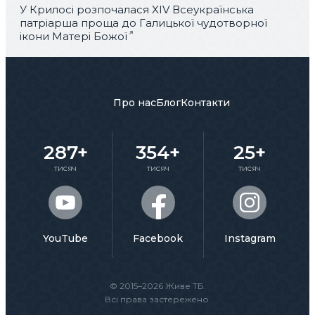
У Крилосі розпочалася XIV Всеукраїнська
патріарша проща до Галицької чудотворної
ікони Матері Божої
Про нас
Блог
Контакти
287+
354+
25+
тисяч
тисяч
тисяч
YouTube
Facebook
Instagram
© 2015–2026 Живе ТБ.
Всі права застережено.