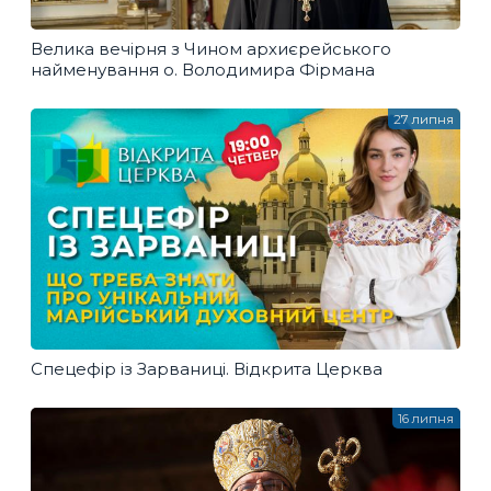
Велика вечірня з Чином архиєрейського
найменування о. Володимира Фірмана
27 липня
Спецефір із Зарваниці. Відкрита Церква
16 липня