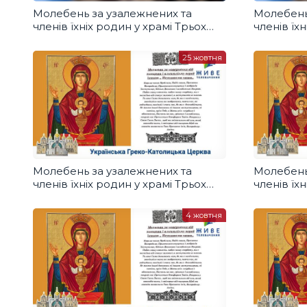
Молебень за узалежнених та
Молебень
членів їхніх родин у храмі Трьох
членів їх
Святителів УГКЦ, Бровари
Святител
15.11.2020
08.11.2020
25 жовтня
Молебень за узалежнених та
Молебень
членів їхніх родин у храмі Трьох
членів їх
Святителів УГКЦ, Бровари
Святител
18.10.2020
4 жовтня