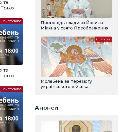
х та
і Трьох
и
22 листопада
Проповідь владики Йосифа
Міляна у свято Преображення
Господнього
6 серпня
х та
і Трьох
и
Молебень за перемогу
українського війська
1 листопада
Анонси