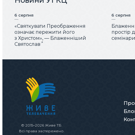
Новини УГКЦ
6 серпня
6 серпня
«Святкувати Преображення
Блаженні
означає пережити його
простір 
з Христом», — Блаженніший
семінарис
Святослав
Про
Бло
Кон
© 2015–2026 Живе ТБ.
Всі права застережено.