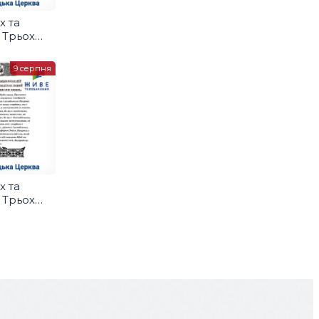
х та
і Трьох
и
9 серпня
х та
і Трьох
и