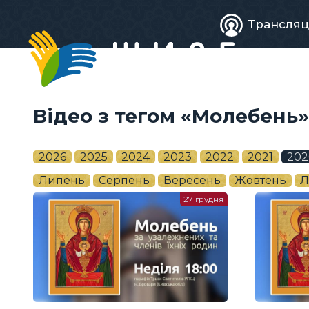
Живе
Трансляц
телебачен
Відео з тегом «Молебень»
2026
2025
2024
2023
2022
2021
202
Липень
Серпень
Вересень
Жовтень
Л
27 грудня