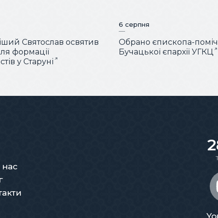
6 серпня
ший Святослав освятив
Обрано єпископа-помі
для формації
Бучацької єпархії УГКЦ
тів у Старуні
2
 нас
г
такти
Yo