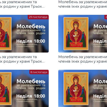
 за узалежнених та
Молебень за узалежнени
ніх родин у храмі Трьох
членів їхніх родин у храм
ів УГКЦ, Бровари
Святителів УГКЦ, Бровар
13.12.2020
29 листопада
 за узалежнених та
Молебень за узалежнени
ніх родин у храмі Трьох
членів їхніх родин у храм
ів УГКЦ, Бровари
Святителів УГКЦ, Бровар
22.11.2020
8 листопада