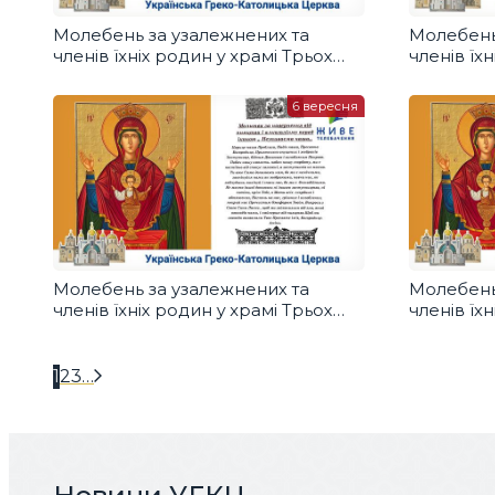
Молебень за узалежнених та
Молебень
членів їхніх родин у храмі Трьох
членів їх
Святителів УГКЦ, Бровари
Святител
04.10.2020
6 вересня
Молебень за узалежнених та
Молебень
членів їхніх родин у храмі Трьох
членів їх
Святителів УГКЦ, Бровари
Святител
1
2
3
…