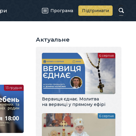
ри
Програма
Підтримати
Актуальне
6 серпня
13 грудня
Вервиця єднає. Молитва
на вервиці у прямому ефірі
6 серпня