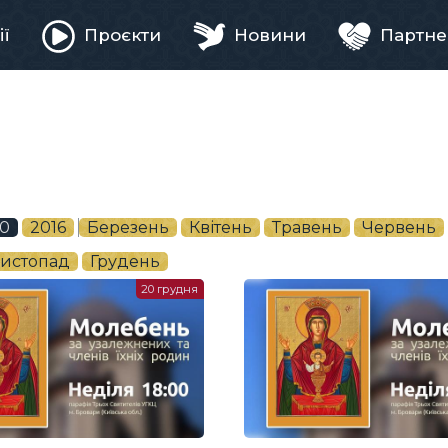
ії
Проєкти
Новини
Партне
ня
0
2016
Березень
Квітень
Травень
Червень
истопад
Грудень
20 грудня