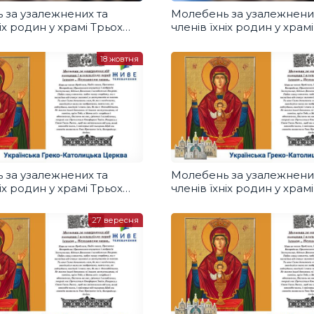
 за узалежнених та
Молебень за узалежнени
ніх родин у храмі Трьох
членів їхніх родин у храм
ів УГКЦ, Бровари
Святителів УГКЦ, Бровар
01.11.2020
18 жовтня
 за узалежнених та
Молебень за узалежнени
ніх родин у храмі Трьох
членів їхніх родин у храм
ів УГКЦ, Бровари
Святителів УГКЦ, Бровар
10.10.2020
27 вересня