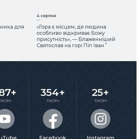
4 серпня
чника для
«Гора є місцем, де людина
особливо відкриває Божу
присутність», — Блаженніший
Святослав на горі Піп Іван
87+
354+
25+
тисяч
тисяч
тисяч
uTube
Facebook
Instagram