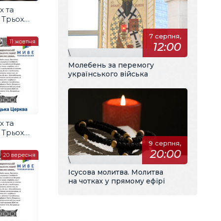
х та
і Трьох
и
7 серпня,
11 жовтня
12:00
\
Молебень за перемогу
українського війська
х та
і Трьох
и
9 серпня,
20:00
20 вересня
\
Ісусова молитва. Молитва
на чотках у прямому ефірі