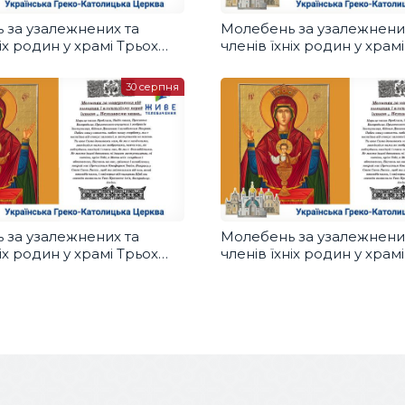
 за узалежнених та
Молебень за узалежнени
ніх родин у храмі Трьох
членів їхніх родин у храм
ів УГКЦ, Бровари
Святителів УГКЦ, Бровар
30 серпня
 за узалежнених та
Молебень за узалежнени
ніх родин у храмі Трьох
членів їхніх родин у храм
ів УГКЦ, Бровари
Святителів УГКЦ, Бровар