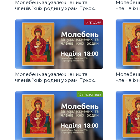
Молебень за узалежнених та
Молебень
членів їхніх родин у храмі Трьох
членів їх
Святителів УГКЦ, Бровари
Святител
27.12.2020
20.12.2020
6 грудня
Молебень за узалежнених та
Молебень
членів їхніх родин у храмі Трьох
членів їх
Святителів УГКЦ, Бровари
Святител
06.12.2020
29.11.2020
15 листопада