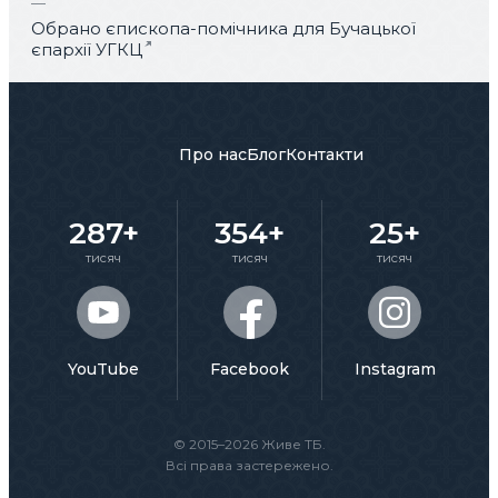
Обрано єпископа-помічника для Бучацької
єпархії УГКЦ
Про нас
Блог
Контакти
287+
354+
25+
тисяч
тисяч
тисяч
YouTube
Facebook
Instagram
© 2015–2026 Живе ТБ.
Всі права застережено.