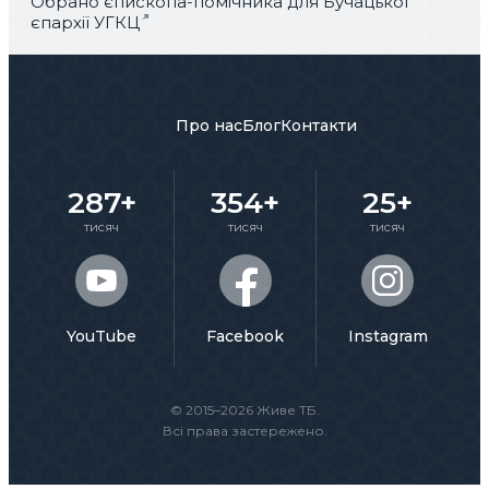
Обрано єпископа-помічника для Бучацької
єпархії УГКЦ
Про нас
Блог
Контакти
287+
354+
25+
тисяч
тисяч
тисяч
YouTube
Facebook
Instagram
© 2015–2026 Живе ТБ.
Всі права застережено.