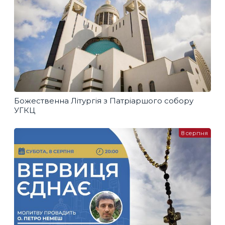
Божественна Літургія з Патріаршого собору
УГКЦ
8 серпня