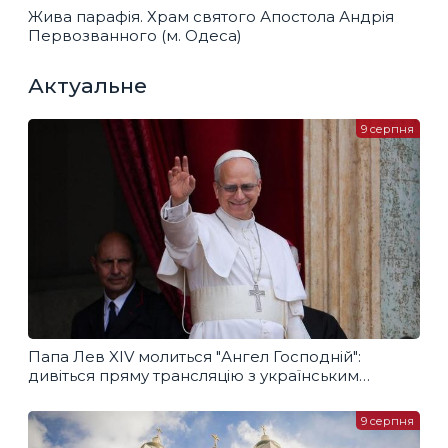
Жива парафія. Храм святого Апостола Андрія
Первозванного (м. Одеса)
Актуальне
9 серпня
Папа Лев XIV молиться "Ангел Господній":
дивіться пряму трансляцію з українським
перекладом
9 серпня