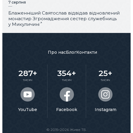
7 серпня
Блаженніший Святослав відвідав відновлений
монастир Згромадження сестер служебниць
у Микуличині
Про нас
Блог
Контакти
287+
354+
25+
тисяч
тисяч
тисяч
YouTube
Facebook
Instagram
© 2015–2026 Живе ТБ.