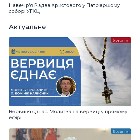
Навечір’я Різдва Христового у Патріаршому
соборі УГКЦ
Актуальне
6 серпня
Вервиця єднає. Молитва на вервиці у прямому
ефірі
6 серпня