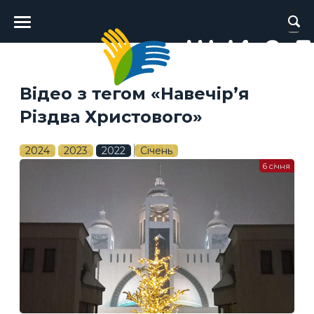
Головне
меню
Відео з тегом «Навечір’я
Різдва Христового»
2024
2023
2022
Січень
6 січня