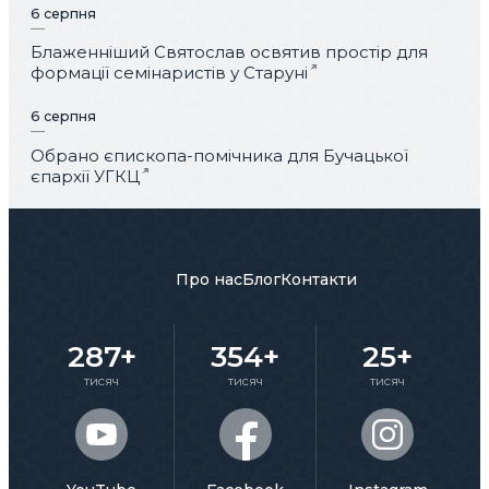
6 серпня
Блаженніший Святослав освятив простір для
формації семінаристів у Старуні
6 серпня
Обрано єпископа-помічника для Бучацької
єпархії УГКЦ
Про нас
Блог
Контакти
287+
354+
25+
тисяч
тисяч
тисяч