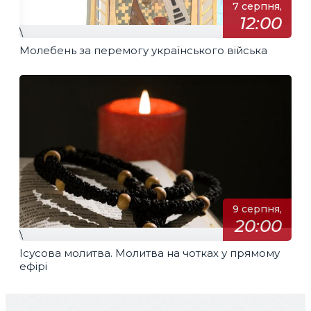
7 серпня,
12:00
\
Молебень за перемогу українського війська
9 серпня,
20:00
\
Ісусова молитва. Молитва на чотках у прямому
ефірі