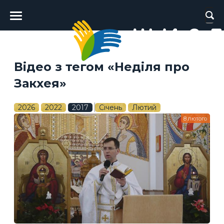
Головне
меню
Відео з тегом «Неділя про
Закхея»
2026
2022
2017
Січень
Лютий
8 лютого