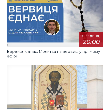
6 серпня,
20:00
\
Вервиця єднає. Молитва на вервиці у прямому
ефірі