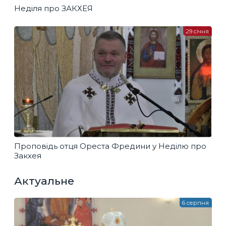
Неділя про ЗАКХЕЯ
29 січня
Проповідь отця Ореста Фредини у Неділю про
Закхея
Актуальне
6 серпня