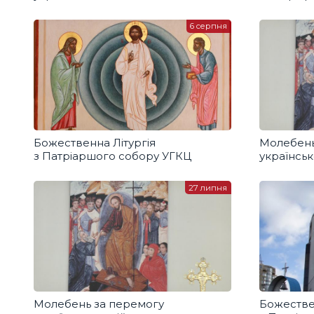
6 серпня
Божественна Літургія
Молебень
з Патріаршого собору УГКЦ
українськ
27 липня
Молебень за перемогу
Божестве