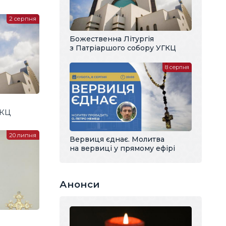
2 серпня
Божественна Літургія
з Патріаршого собору УГКЦ
8 серпня
ГКЦ
20 липня
Вервиця єднає. Молитва
на вервиці у прямому ефірі
Анонси