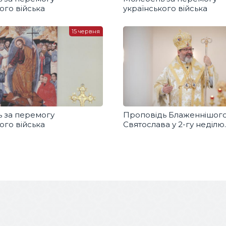
ого війська
українського війська
15 червня
 за перемогу
Проповідь Блаженнішог
ого війська
Святослава у 2-гу неділю
по Зісланні Святого Духа