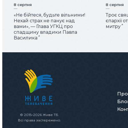
8 серпня
8 серпня
«Не бійтеся, будьте вільними!
Троє свя
Нехай страх не панує над
єпархії 
вами», — Глава УГКЦ про
митру
спадщину владики Павла
Василика
Про
Бло
Кон
© 2015–2026 Живе ТБ.
Всі права застережено.