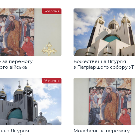
3 серпня
 за перемогу
Божественна Літургія
ого війська
з Патріаршого собору У
26 липня
нна Літургія
Молебень за перемогу