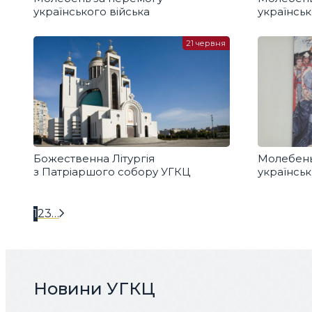
українського війська
українськ
21 червня
Божественна Літургія
Молебень
з Патріаршого собору УГКЦ
українськ
1
2
3
…
Новини УГКЦ