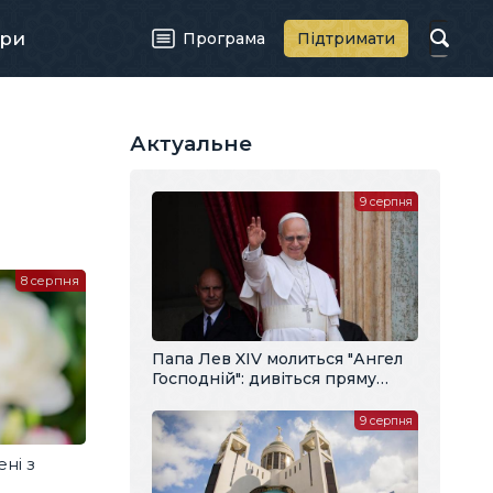
ри
Програма
Підтримати
Актуальне
9 серпня
8 серпня
Папа Лев XIV молиться "Ангел
Господній": дивіться пряму
трансляцію з українським
перекладом
9 серпня
ені з