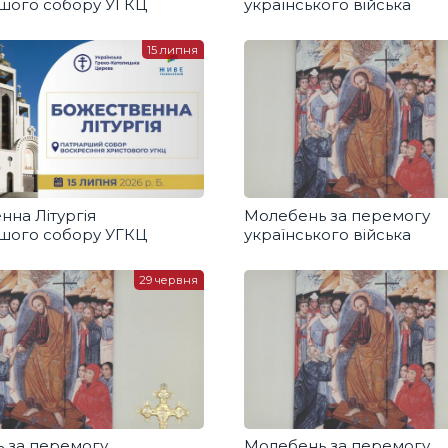
ршого собору УГКЦ
українського війська
15 липня
нна Літургія
Молебень за перемогу
ршого собору УГКЦ
українського війська
29 червня
 за перемогу
Молебень за перемогу