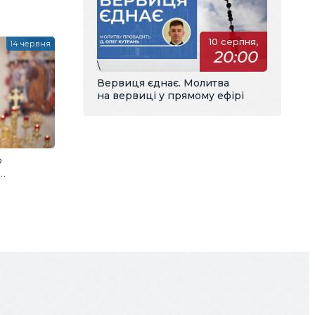
10 серпня,
14 червня
20:00
\
Вервиця єднає. Молитва
на вервиці у прямому ефірі
о