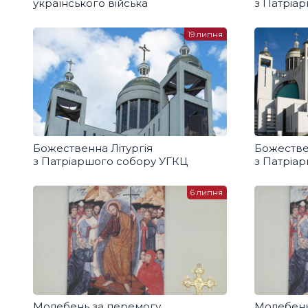
українського війська
з Патріа
19 липня
Божественна Літургія
Божестве
з Патріаршого собору УГКЦ
з Патріа
6 липня
Молебень за перемогу
Молебень