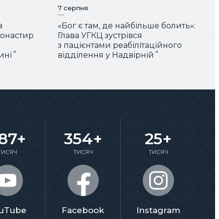
7 серпня
в
«Бог є там, де найбільше болить»:
монастир
Глава УГКЦ зустрівся
з пацієнтами реабілітаційного
ині
відділення у Надвірній
87+
354+
25+
тисяч
тисяч
тисяч
uTube
Facebook
Instagram