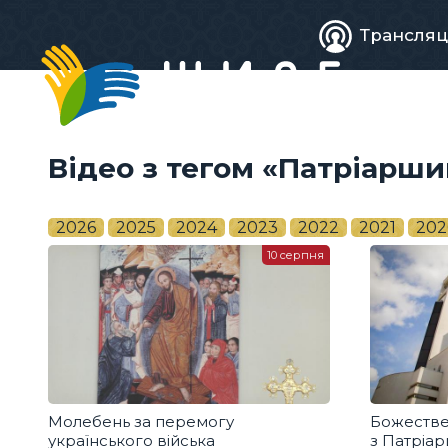
Живе
Трансляц
телебачен
Відео з тегом «Патріарши
2026
2025
2024
2023
2022
2021
202
10 серпня
Молебень за перемогу
Божестве
українського війська
з Патріа