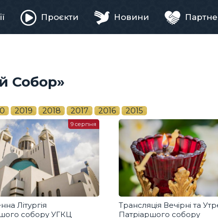
ії
Проєкти
Новини
Партне
ня
й Собор»
0
2019
2018
2017
2016
2015
9 серпня
нна Літургія
Трансляція Вечірні та Утр
ршого собору УГКЦ
Патріаршого собору