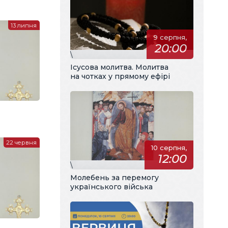
13 липня
9 серпня,
20:00
\
Ісусова молитва. Молитва
на чотках у прямому ефірі
22 червня
10 серпня,
12:00
\
Молебень за перемогу
українського війська