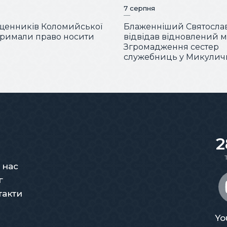
7 серпня
щенників Коломийської
Блаженніший Святосла
отримали право носити
відвідав відновлений 
Згромадження сестер
служебниць у Микулич
2
 нас
г
такти
Yo