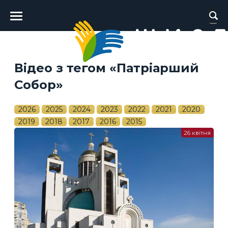
Головне
меню
Відео з тегом «Патріарший
Собор»
2026
2025
2024
2023
2022
2021
2020
2019
2018
2017
2016
2015
26 квітня