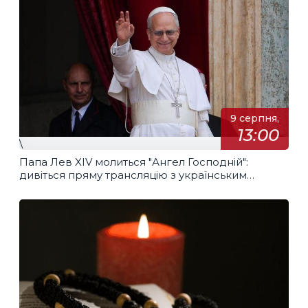
9 серпня,
13:00
\
Папа Лев XIV молиться "Ангел Господній":
дивіться пряму трансляцію з українським
перекладом