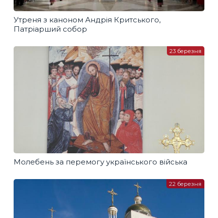
Утреня з каноном Андрія Критського,
Патріарший собор
23 березня
Молебень за перемогу українського війська
22 березня