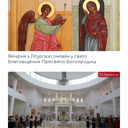
Вечірня з Літургією онлайн у свято
Благовіщення Пресвятої Богоородиці
23 березня