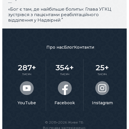
«Бог є там, де найбільше болить»: Глава УГКЦ
зустрівся з пацієнтами реабілітаційного
відділення у Надвірній
Про нас
Блог
Контакти
287+
354+
25+
тисяч
тисяч
тисяч
YouTube
Facebook
Instagram
© 2015–2026 Живе ТБ.
Всі права застережено.