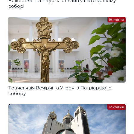
Божественна Літургія онлайн у Патріаршому
соборі
18 квітня
Трансляція Вечірні та Утрені з Патріаршого
собору
12 квітня