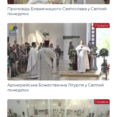
Проповідь Блаженнішого Святослава у Світлий
понеділок
2 травня
Архиєрейська Божественна Літургія у Світлий
понеділок
1 травня