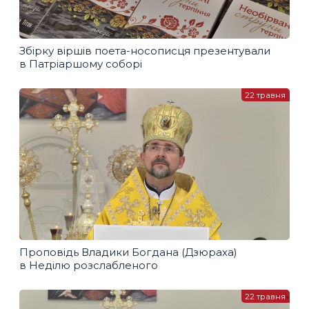
Збірку віршів поета-носописця презентували
в Патріаршому соборі
22 травня
Проповідь Владики Богдана (Дзюраха)
в Неділю розслабленого
22 травня