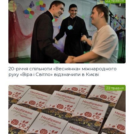
22 травня
20-річчя спільноти «Веснянка» міжнародного
руху «Віра і Світло» відзначили в Києві
22 травня