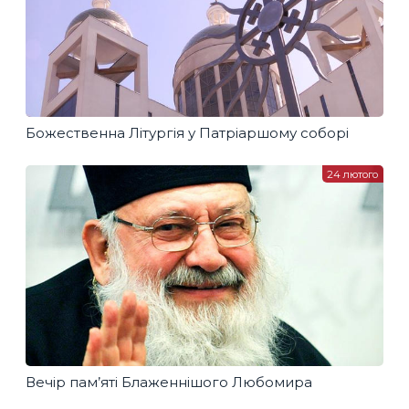
Божественна Літургія у Патріаршому соборі
24 лютого
Вечір пам’яті Блаженнішого Любомира