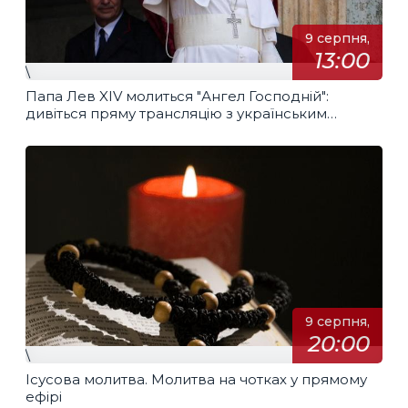
9 серпня,
13:00
\
Папа Лев XIV молиться "Ангел Господній":
дивіться пряму трансляцію з українським
перекладом
9 серпня,
20:00
\
Ісусова молитва. Молитва на чотках у прямому
ефірі