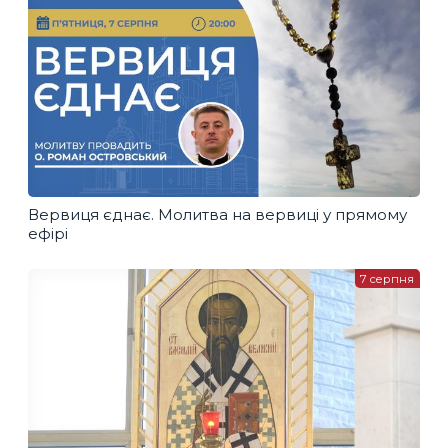
Вервиця єднає. Молитва на вервиці у прямому
ефірі
7 серпня