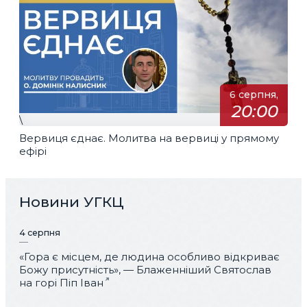
6 серпня,
20:00
\
Вервиця єднає. Молитва на вервиці у прямому
ефірі
Новини УГКЦ
4 серпня
«Гора є місцем, де людина особливо відкриває
Божу присутність», — Блаженніший Святослав
на горі Піп Іван