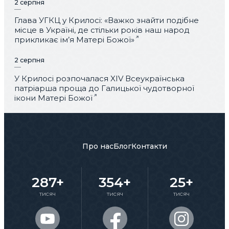
2 серпня
Глава УГКЦ у Крилосі: «Важко знайти подібне
місце в Україні, де стільки років наш народ
прикликає ім’я Матері Божої»
2 серпня
У Крилосі розпочалася XIV Всеукраїнська
патріарша проща до Галицької чудотворної
ікони Матері Божої
Про нас
Блог
Контакти
287+
354+
25+
тисяч
тисяч
тисяч