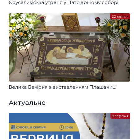
Єрусалимська утреня у Патріаршому соборі
22 квітня
Велика Вечірня з виставленням Плащаниці
Актуальне
8 серпня