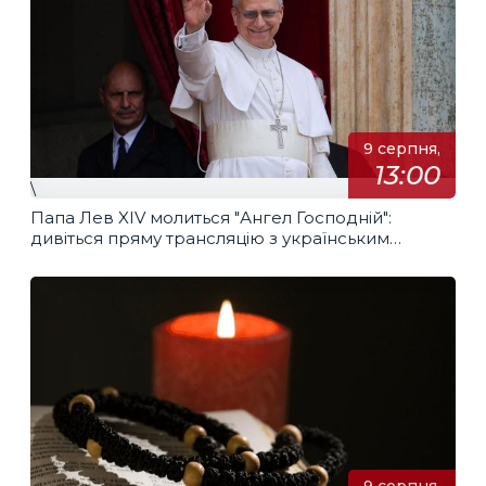
9 серпня,
13:00
\
Папа Лев XIV молиться "Ангел Господній":
дивіться пряму трансляцію з українським
перекладом