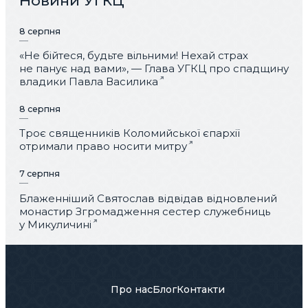
Новини УГКЦ
8 серпня
«Не бійтеся, будьте вільними! Нехай страх
не панує над вами», — Глава УГКЦ про спадщину
владики Павла Василика
8 серпня
Троє священників Коломийської єпархії
отримали право носити митру
7 серпня
Блаженніший Святослав відвідав відновлений
монастир Згромадження сестер служебниць
у Микуличині
Про нас
Блог
Контакти