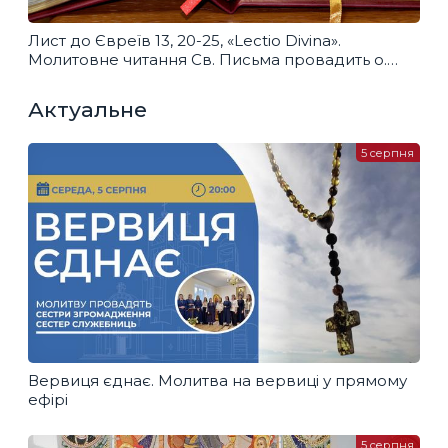
Лист до Євреїв 13, 20-25, «Lectio Divina».
Молитовне читання Св. Письма провадить о.
Андрій Нагірняк
Актуальне
5 серпня
Вервиця єднає. Молитва на вервиці у прямому
ефірі
5 серпня