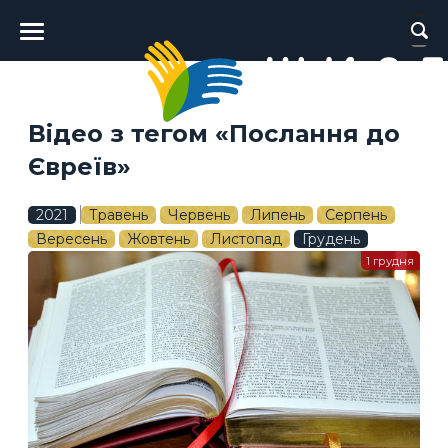
Головне
меню
Відео з тегом «Послання до
Євреїв»
2021
Травень
Червень
Липень
Серпень
Вересень
Жовтень
Листопад
Грудень
1 грудня