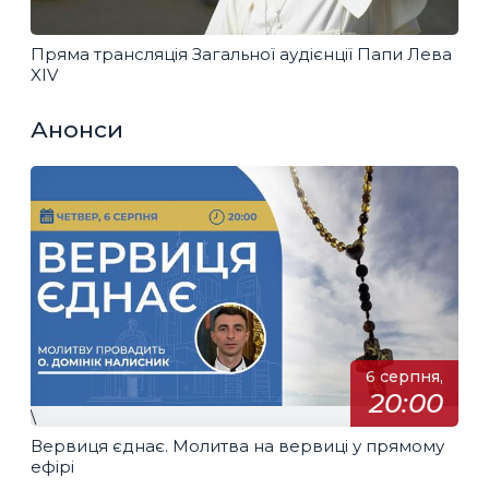
Пряма трансляція Загальної аудієнції Папи Лева
XIV
Анонси
6 серпня,
20:00
\
Вервиця єднає. Молитва на вервиці у прямому
ефірі