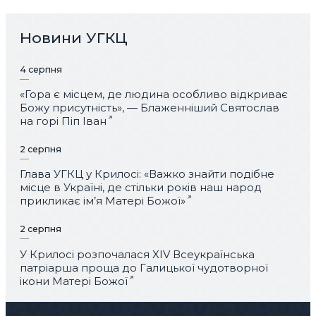
Новини УГКЦ
4 серпня
«Гора є місцем, де людина особливо відкриває
Божу присутність», — Блаженніший Святослав
на горі Піп Іван
2 серпня
Глава УГКЦ у Крилосі: «Важко знайти подібне
місце в Україні, де стільки років наш народ
прикликає ім’я Матері Божої»
2 серпня
У Крилосі розпочалася XIV Всеукраїнська
патріарша проща до Галицької чудотворної
ікони Матері Божої