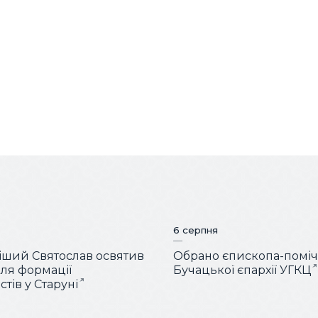
6 серпня
ший Святослав освятив
Обрано єпископа-помі
для формації
Бучацької єпархії УГКЦ
тів у Старуні