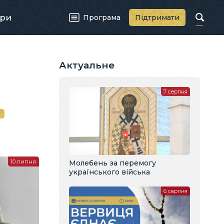
ри
Програма
Підтримати
Актуальне
7 серпня
й
10 липня
Молебень за перемогу
українського війська
6 серпня