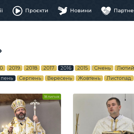
ії
Проєкти
Новини
Партне
ня
»
0
2019
2018
2017
2016
2015
Січень
Люти
пень
Серпень
Вересень
Жовтень
Листопад
18 липня