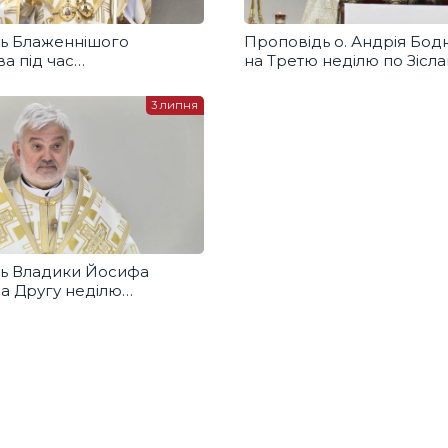
ь Блаженнішого
Проповідь о. Андрія Бод
а під час
на Третю неділю по Зісла
національної прощі
Святого Духа
ниці
3 липня
ь Владики Йосифа
на Другу неділю
ні Святого Духа