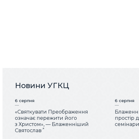
Новини УГКЦ
6 серпня
6 серпня
«Святкувати Преображення
Блаженні
означає пережити його
простір 
з Христом», — Блаженніший
семінарис
Святослав