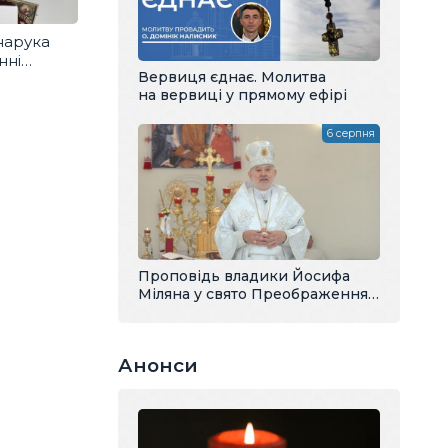
нарука
нні
Вервиця єднає. Молитва
на вервиці у прямому ефірі
6 серпня
Проповідь владики Йосифа
Міляна у свято Преображення
Господнього
Анонси