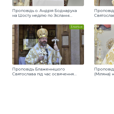
Проповідь о. Андрія Боднарука
Проповід
на Шосту неділю по Зісланні
Святослав
Святого Духа
Загально
до Зарва
3 липня
Проповідь Блаженнішого
Проповід
Святослава під час освячення
(Міляна) 
каплиці у військовому містечку
по Зіслан
Семиполки