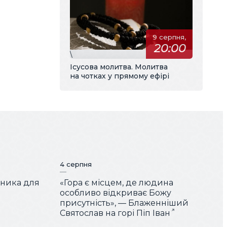
9 серпня,
20:00
\
Ісусова молитва. Молитва
на чотках у прямому ефірі
4 серпня
чника для
«Гора є місцем, де людина
особливо відкриває Божу
присутність», — Блаженніший
Святослав на горі Піп Іван