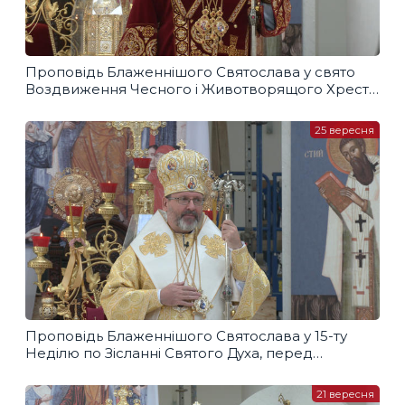
Проповідь Блаженнішого Святослава у свято
Воздвиження Чесного і Животворящого Хреста
Господнього
25 вересня
Проповідь Блаженнішого Святослава у 15-ту
Неділю по Зісланні Святого Духа, перед
Воздвиженням
21 вересня