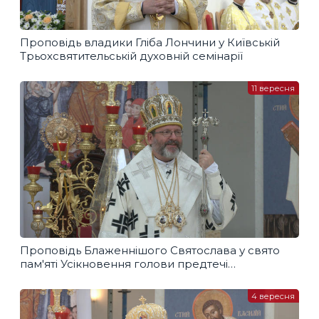
Проповідь владики Гліба Лончини у Київській
Трьохсвятительській духовній семінарії
11 вересня
Проповідь Блаженнішого Святослава у свято
пам'яті Усікновення голови предтечі
і хрестителя Йоана
4 вересня