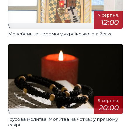
7 серпня,
12:00
\
Молебень за перемогу українського війська
9 серпня,
20:00
\
Ісусова молитва. Молитва на чотках у прямому
ефірі