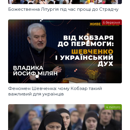
Божественна Літургія під час прощі до Страдчу
6 березня
Феномен Шевченка: чому Кобзар такий
важливий для українців
4 лютого