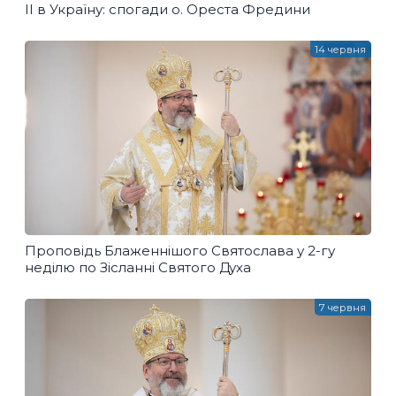
ІІ в Україну: спогади о. Ореста Фредини
14 червня
Проповідь Блаженнішого Святослава у 2-гу
неділю по Зісланні Святого Духа
7 червня