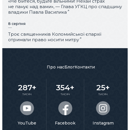
«Не бійтеся, будьте вільними! Нехай страх
не панує над вами», — Глава УГКЦ про спадщину
владики Павла Василика
8 серпня
Троє священників Коломийської єпархії
отримали право носити митру
Про нас
Блог
Контакти
287+
354+
25+
тисяч
тисяч
тисяч
YouTube
Facebook
Instagram