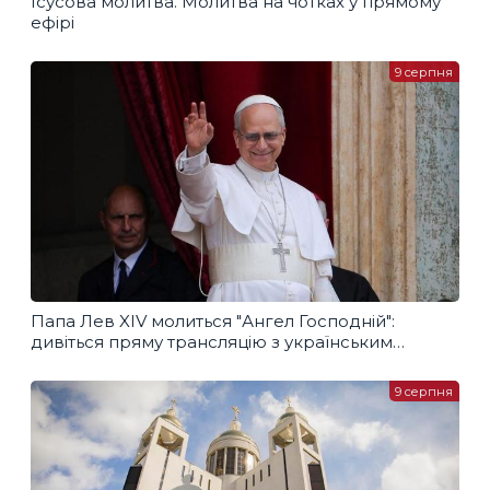
Ісусова молитва. Молитва на чотках у прямому
ефірі
9 серпня
Папа Лев XIV молиться "Ангел Господній":
дивіться пряму трансляцію з українським
перекладом
9 серпня