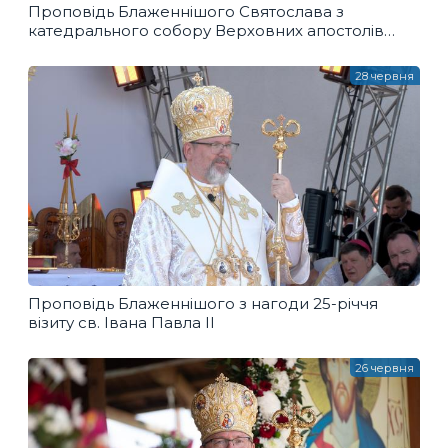
Проповідь Блаженнішого Святослава з
катедрального собору Верховних апостолів
Петра і Павла
28 червня
Проповідь Блаженнішого з нагоди 25-річчя
візиту св. Івана Павла ІІ
26 червня