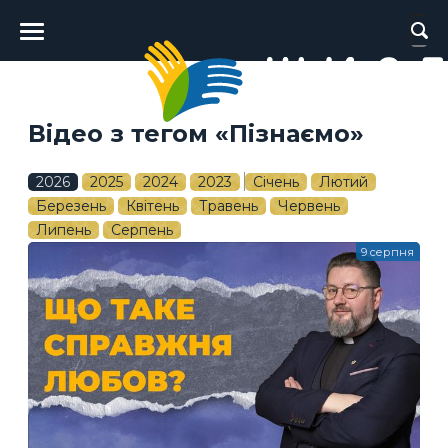
Головне
меню
Відео з тегом «Пізнаємо»
2026
2025
2024
2023
Січень
Лютий
Березень
Квітень
Травень
Червень
Липень
Серпень
9 серпня