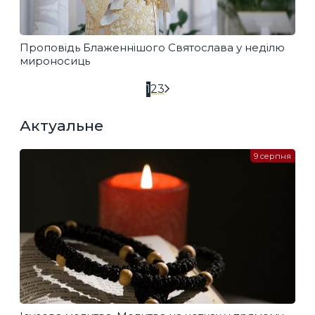
Проповідь Блаженнішого Святослава у неділю
мироносиць
1
2
3
Актуальне
9 серпня