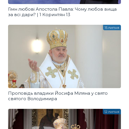
Гімн любові Апостола Павла: Чому любов вища
за всі дари? | 1 Коринтян 13
15 липня
Проповідь владики Йосифа Міляна у свято
святого Володимира
12 липня