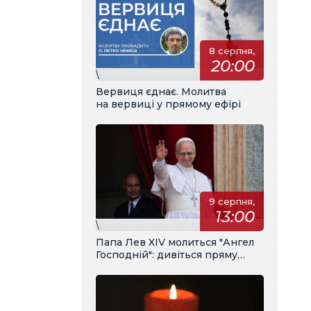
8 серпня,
20:00
\
Вервиця єднає. Молитва
на вервиці у прямому ефірі
9 серпня,
13:00
\
Папа Лев XIV молиться "Ангел
Господній": дивіться пряму
трансляцію з українським
перекладом