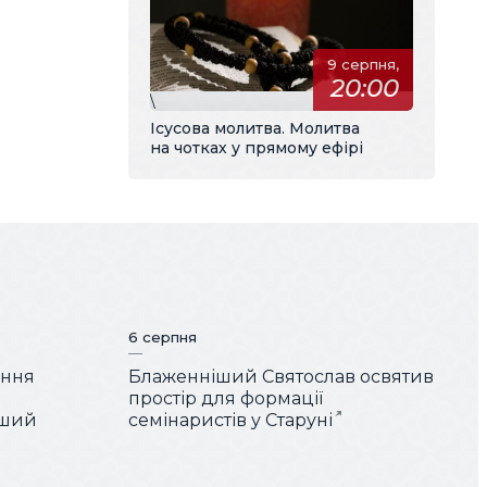
9 серпня,
20:00
\
Ісусова молитва. Молитва
на чотках у прямому ефірі
6 серпня
ення
Блаженніший Святослав освятив
простір для формації
іший
семінаристів у Старуні