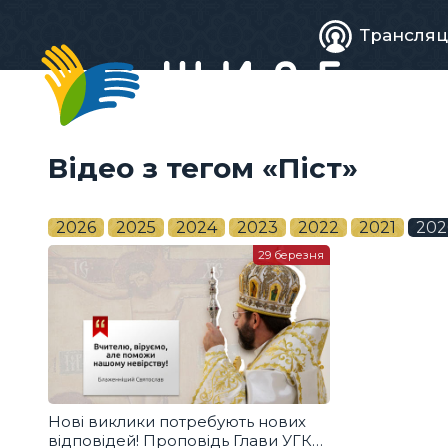
Живе
Трансляц
телебачен
Відео з тегом «Піст»
2026
2025
2024
2023
2022
2021
202
29 березня
Нові виклики потребують нових
відповідей! Проповідь Глави УГКЦ