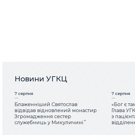
Новини УГКЦ
7 серпня
7 серпня
Блаженніший Святослав
«Бог є та
відвідав відновлений монастир
Глава УГК
Згромадження сестер
з пацієн
служебниць у Микуличині
відділен