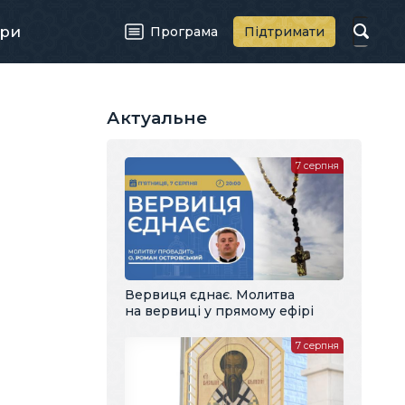
ри
Програма
Підтримати
Актуальне
7 серпня
Вервиця єднає. Молитва
на вервиці у прямому ефірі
7 серпня