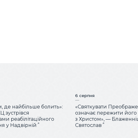
6 серпня
м, де найбільше болить»:
«Святкувати Преображ
Ц зустрівся
означає пережити його
тами реабілітаційного
з Христом», — Блаженн
ня у Надвірній
Святослав