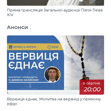
Пряма трансляція Загальної аудієнції Папи Лева
XIV
Анонси
6 серпня,
20:00
\
Вервиця єднає. Молитва на вервиці у прямому
ефірі