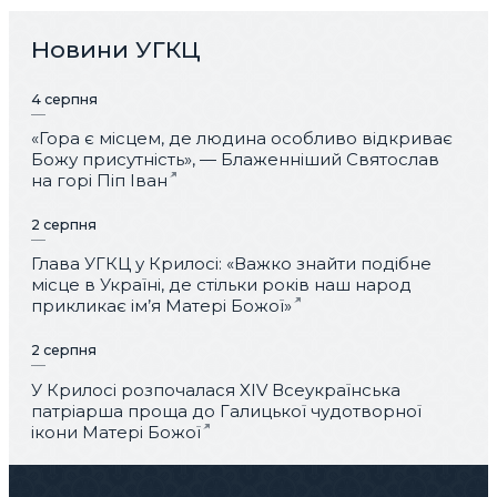
Новини УГКЦ
4 серпня
«Гора є місцем, де людина особливо відкриває
Божу присутність», — Блаженніший Святослав
на горі Піп Іван
2 серпня
Глава УГКЦ у Крилосі: «Важко знайти подібне
місце в Україні, де стільки років наш народ
прикликає ім’я Матері Божої»
2 серпня
У Крилосі розпочалася XIV Всеукраїнська
патріарша проща до Галицької чудотворної
ікони Матері Божої