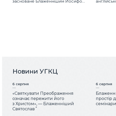
засноване Блаженнішим Йосифом
англійсь
Сліпим? |Відкрита Церква
в Заздрос
Новини УГКЦ
6 серпня
6 серпня
«Святкувати Преображення
Блаженні
означає пережити його
простір 
з Христом», — Блаженніший
семінарис
Святослав