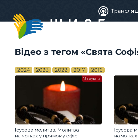
Живе
Трансляц
телебачен
Відео з тегом «Свята Софі
2024
2023
2022
2017
2016
15 грудня
Ісусова молитва. Молитва
Ісусова м
на чотках у прямому ефірі
на чотках