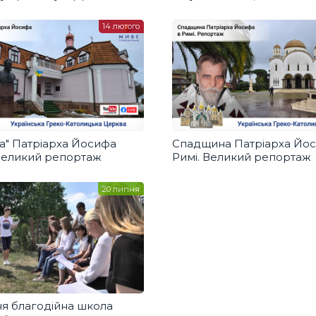
Церква
14 лютого
та" Патріарха Йосифа
Спадщина Патріарха Йос
 Великий репортаж
Римі. Великий репортаж
20 липня
ня благодійна школа