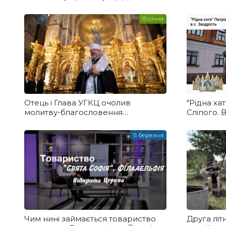
15 січня
Отець і Глава УГКЦ очолив
"Рідна ха
молитву-благословення
Сліпого.
національного реабілітаційного
центру «Unbroken»
11 березня
Чим нині займається товариство
Друга літ