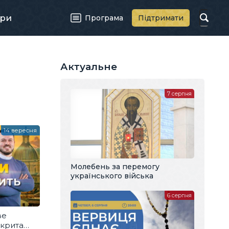
ри
Програма
Підтримати
Актуальне
7 серпня
14 вересня
Молебень за перемогу
українського війська
6 серпня
ве
ідкрита