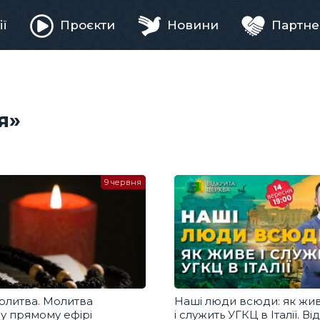
ії
Проєкти
Новини
Партне
ня
я»
9 червня
олитва. Молитва
Наші люди всюди: як жи
 у прямому ефірі
і служить УГКЦ в Італії. В