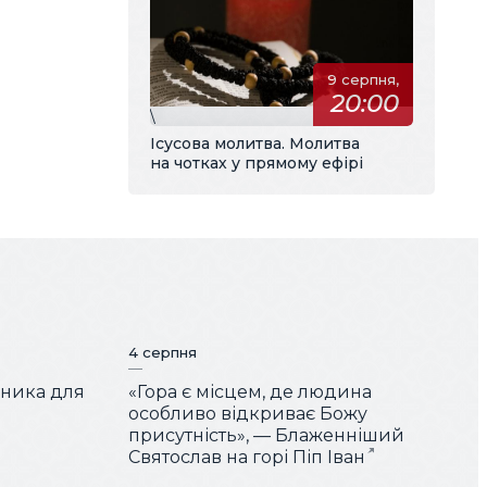
9 серпня,
20:00
\
Ісусова молитва. Молитва
на чотках у прямому ефірі
4 серпня
чника для
«Гора є місцем, де людина
особливо відкриває Божу
присутність», — Блаженніший
Святослав на горі Піп Іван