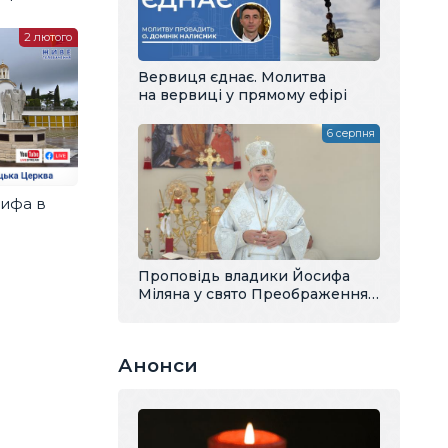
2 лютого
Вервиця єднає. Молитва
на вервиці у прямому ефірі
6 серпня
ифа в
Проповідь владики Йосифа
Міляна у свято Преображення
Господнього
Анонси