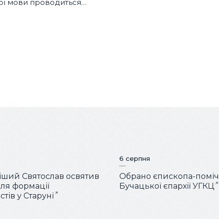
кої мови проводиться
ті
6 серпня
ший Святослав освятив
Обрано єпископа-помі
для формації
Бучацької єпархії УГКЦ
тів у Старуні