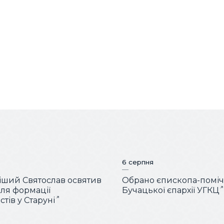
6 серпня
ший Святослав освятив
Обрано єпископа-помі
для формації
Бучацької єпархії УГКЦ
тів у Старуні