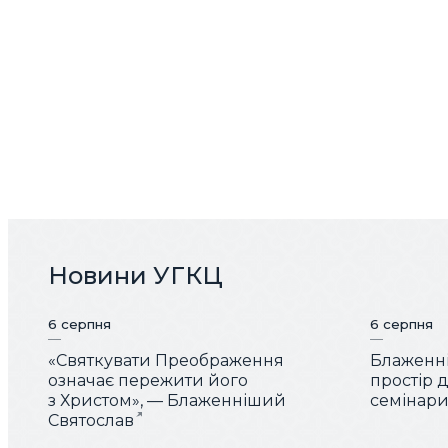
Новини УГКЦ
6 серпня
6 серпня
«Святкувати Преображення
Блаженні
означає пережити його
простір 
з Христом», — Блаженніший
семінарис
Святослав