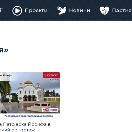
ії
Проєкти
Новини
Партне
ня
я»
2 лютого
 Патріарха Йосифа в
ликий репортаж