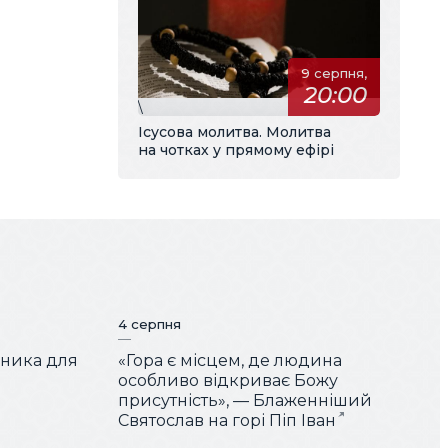
9 серпня,
20:00
\
Ісусова молитва. Молитва
на чотках у прямому ефірі
4 серпня
чника для
«Гора є місцем, де людина
особливо відкриває Божу
присутність», — Блаженніший
Святослав на горі Піп Іван