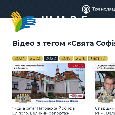
Живе
Трансляц
телебачен
Відео з тегом «Свята Софі
2024
2023
2022
2017
2016
Лютий
14 лютого
"Рідна хата" Патріарха Йосифа
Спадщина
Сліпого. Великий репортаж
Римі. Ве