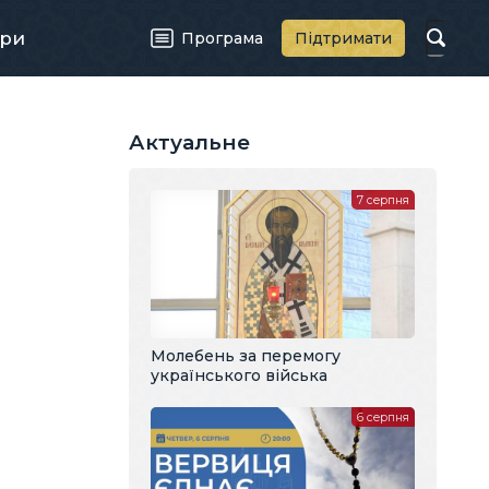
ри
Програма
Підтримати
Актуальне
7 серпня
Молебень за перемогу
українського війська
6 серпня