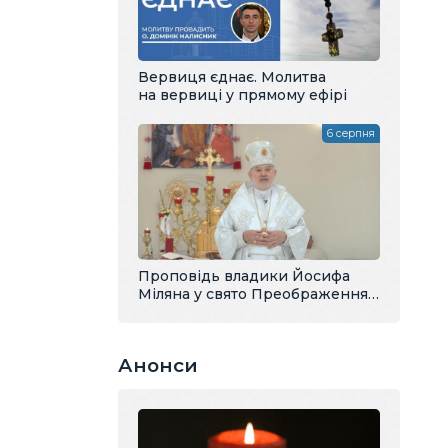
Вервиця єднає. Молитва
на вервиці у прямому ефірі
6 серпня
Проповідь владики Йосифа
Міляна у свято Преображення
Господнього
Анонси