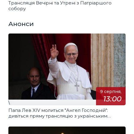
Трансляція Вечірні та Утрені з Патріаршого
собору
Анонси
9 серпня,
13:00
\
Папа Лев XIV молиться "Ангел Господній":
дивіться пряму трансляцію з українським
перекладом