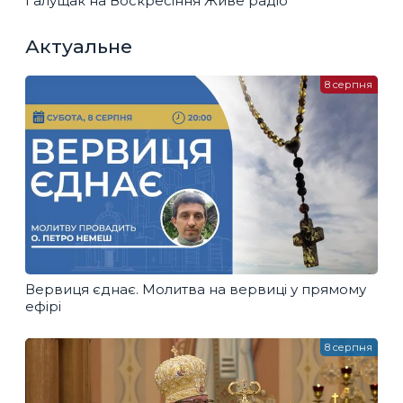
Галущак​ на Воскресіння Живе радіо
Актуальне
8 серпня
Вервиця єднає. Молитва на вервиці у прямому
ефірі
8 серпня