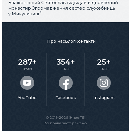
Блаженніший Святослав відвідав відновлений
монастир Згромадження сестер служебниць
у Микуличині
Про нас
Блог
Контакти
287+
354+
25+
тисяч
тисяч
тисяч
YouTube
Facebook
Instagram
© 2015–2026 Живе ТБ.
Всі права застережено.