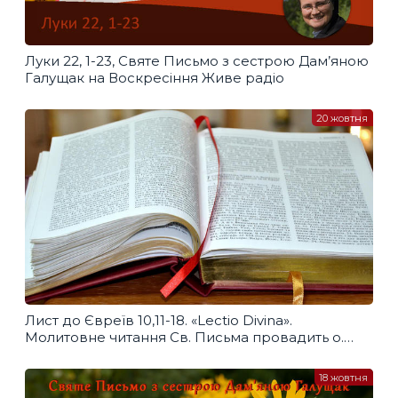
Луки 22, 1-23, Святе Письмо з сестрою Дам’яною
Галущак​ на Воскресіння Живе радіо
20 жовтня
Лист до Євреїв 10,11-18. «Lectio Divina».
Молитовне читання Св. Письма провадить о.
Олег Панчиняк
18 жовтня