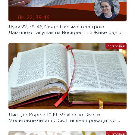
Луки 22, 39-46, Святе Письмо з сестрою
Дам’яною Галущак​ на Воскресіння Живе радіо
27 жовтня
Лист до Євреїв 10,19-39. «Lectio Divina».
Молитовне читання Св. Письма провадить о.
Олег Панчиняк
25 жовтня