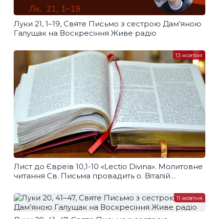
Луки 21, 1–19, Святе Письмо з сестрою Дам’яною
Галущак​ на Воскресіння Живе радіо
13 жовтня
Лист до Євреїв 10,1-10 «Lectio Divina». Молитовне
читання Св. Письма провадить о. Віталій
Храбатин
11 жовтня