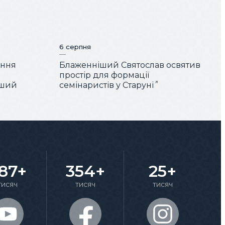
6 серпня
ення
Блаженніший Святослав освятив
простір для формації
іший
семінаристів у Старуні
87+
354+
25+
тисяч
тисяч
тисяч