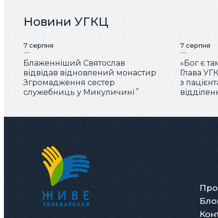
Новини УГКЦ
7 серпня
7 серпня
Блаженніший Святослав
«Бог є та
відвідав відновлений монастир
Глава УГК
Згромадження сестер
з пацієн
служебниць у Микуличині
відділен
Про
Бло
Кон