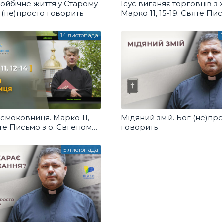
тойбічне життя у Старому
Ісус виганяє торговців з 
ог (не)просто говорить
Марко 11, 15-19. Святе Пис
Євгеном Станішевським
14 листопада
смоковниця. Марко 11,
Мідяний змій. Бог (не)пр
яте Письмо з о. Євгеном
говорить
ським
5 листопада