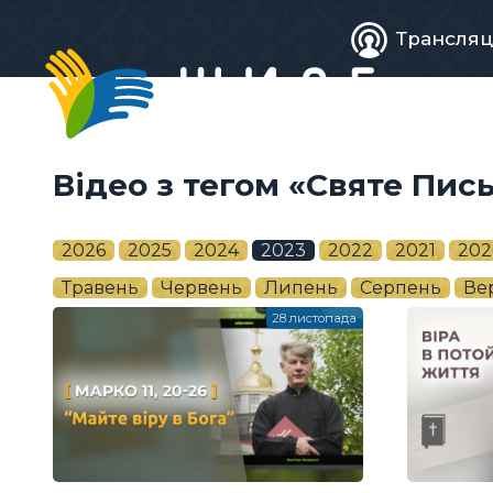
Живе
Трансляц
телебачен
Відео з тегом «Святе Пис
2026
2025
2024
2023
2022
2021
202
Травень
Червень
Липень
Серпень
Ве
28 листопада