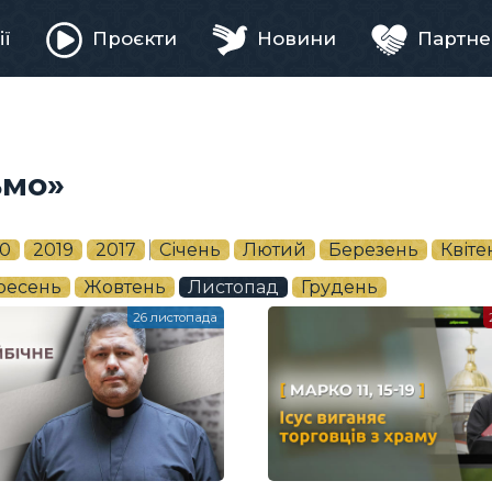
ії
Проєкти
Новини
Партне
ня
ьмо»
0
2019
2017
Січень
Лютий
Березень
Квіте
ресень
Жовтень
Листопад
Грудень
26 листопада