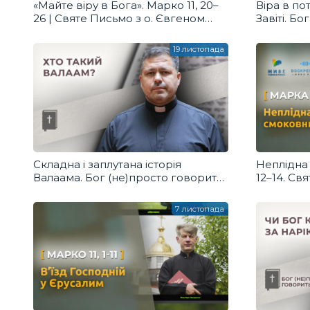
«Майте віру в Бога». Марко 11, 20–
Віра в по
26 | Святе Письмо з о. Євгеном
Завіті. Б
Станішевським
19 листопада
Складна і заплутана історія
Неплідна 
Валаама. Бог (не)просто говорить,
12–14. Св
о. Юрій Щурко
Станішев
7 листопада