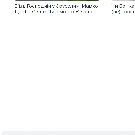
В’їзд Господній у Єрусалим. Марко
Чи Бог ка
11, 1–11 | Святе Письмо з о. Євгеном
(не)прост
Станішевським
Щурко