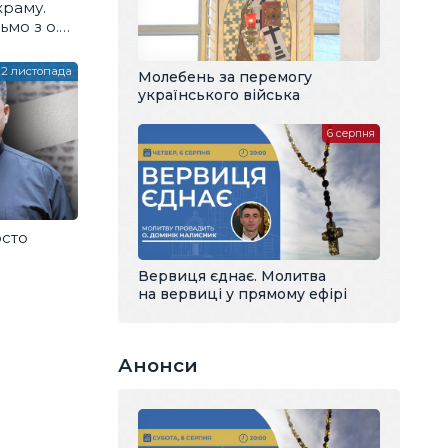
храму.
ьмо з о.
12 листопада
Молебень за перемогу
українського війська
6 серпня
осто
Вервиця єднає. Молитва
на вервиці у прямому ефірі
Анонси