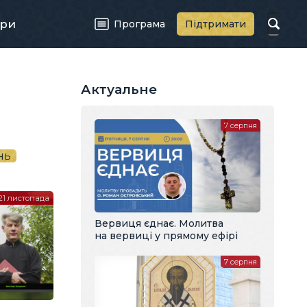
ри
Програма
Підтримати
Актуальне
7 серпня
нь
21 листопада
Вервиця єднає. Молитва
на вервиці у прямому ефірі
7 серпня