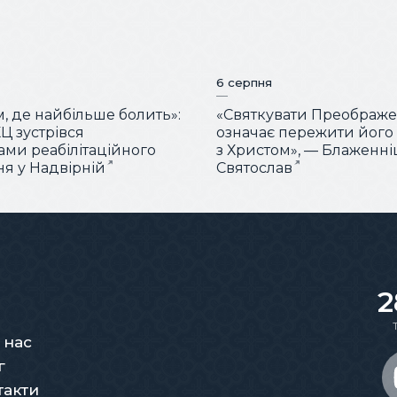
6 серпня
м, де найбільше болить»:
«Святкувати Преображ
Ц зустрівся
означає пережити його
тами реабілітаційного
з Христом», — Блаженн
ня у Надвірній
Святослав
2
 нас
г
такти