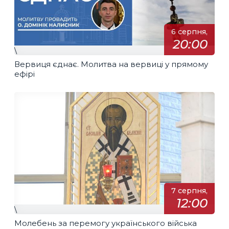
6 серпня,
20:00
\
Вервиця єднає. Молитва на вервиці у прямому
ефірі
7 серпня,
12:00
\
Молебень за перемогу українського війська