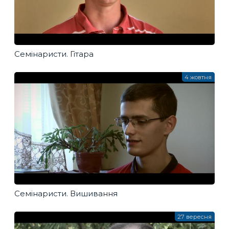
Семінаристи. Гітара
4 жовтня
Семінаристи. Вишивання
27 вересня