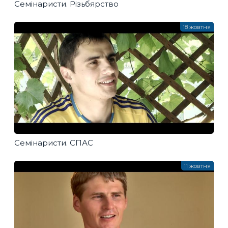
Семінаристи. Різьбярство
18 жовтня
Семінаристи. СПАС
11 жовтня