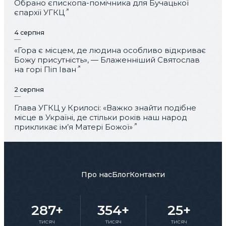
Обрано єпископа-помічника для Бучацької
єпархії УГКЦ
4 серпня
«Гора є місцем, де людина особливо відкриває
Божу присутність», — Блаженніший Святослав
на горі Піп Іван
2 серпня
Глава УГКЦ у Крилосі: «Важко знайти подібне
місце в Україні, де стільки років наш народ
прикликає ім’я Матері Божої»
Про нас
Блог
Контакти
287+
354+
25+
тисяч
тисяч
тисяч