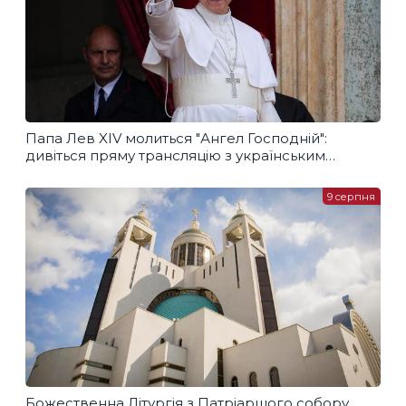
Папа Лев XIV молиться "Ангел Господній":
дивіться пряму трансляцію з українським
перекладом
9 серпня
Божественна Літургія з Патріаршого собору