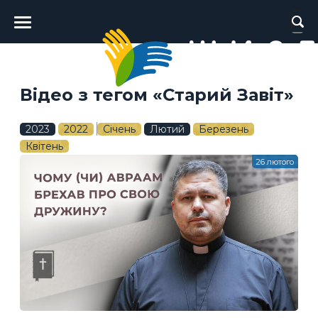
Головне
меню
Відео з тегом «Старий Завіт»
2023
2022
Січень
Лютий
Березень
Квітень
26 лютого