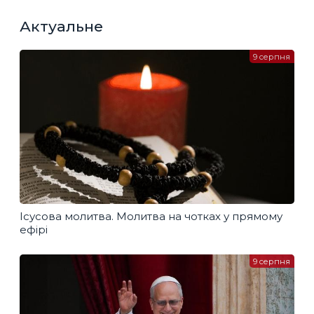
Актуальне
9 серпня
Ісусова молитва. Молитва на чотках у прямому
ефірі
9 серпня