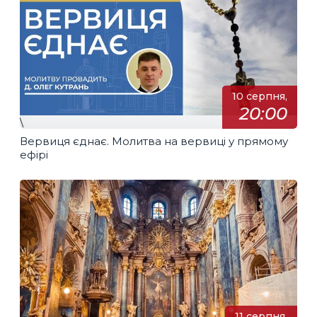
10 серпня,
20:00
\
Вервиця єднає. Молитва на вервиці у прямому
ефірі
11 серпня,