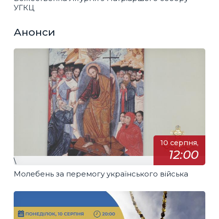
УГКЦ
Анонси
10 серпня,
12:00
\
Молебень за перемогу українського війська