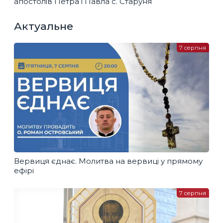
апостолів Петра і Павла с. Старуня
Актуальне
7 серпня
Вервиця єднає. Молитва на вервиці у прямому
ефірі
7 серпня