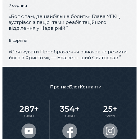
7 серпня
«Бог є там, де найбільше болить»: Глава УГКЦ
зустрівся з пацієнтами реабілітаційного
відділення у Надвірній
6 серпня
«Святкувати Преображення означає пережити
його з Христом», — Блаженніший Святослав
Про нас
Блог
Контакти
287+
354+
25+
тисяч
тисяч
тисяч