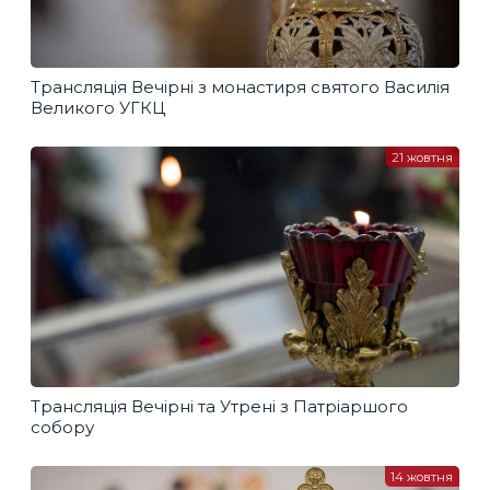
Трансляція Вечірні з монастиря святого Василія
Великого УГКЦ
21 жовтня
Трансляція Вечірні та Утрені з Патріаршого
собору
14 жовтня