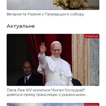
Вечірня та Утреня з Патріаршого собору
Актуальне
9 серпня
Папа Лев XIV молиться "Ангел Господній":
дивіться пряму трансляцію з українським
перекладом
9 серпня