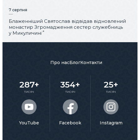
7 серпня
Блаженніший Святослав відвідав відновлений
монастир Згромадження сестер служебниць
у Микуличині
Про нас
Блог
Контакти
287+
354+
25+
тисяч
тисяч
тисяч
YouTube
Facebook
Instagram