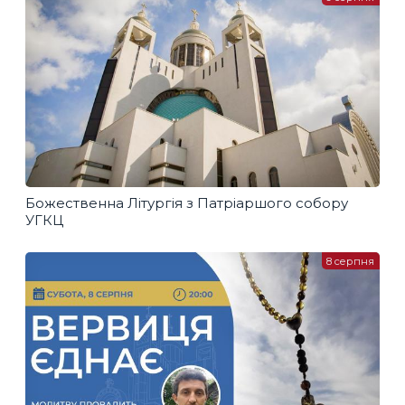
Божественна Літургія з Патріаршого собору
УГКЦ
8 серпня