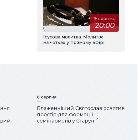
9 серпня,
20:00
\
Ісусова молитва. Молитва
на чотках у прямому ефірі
6 серпня
ення
Блаженніший Святослав освятив
простір для формації
іший
семінаристів у Старуні