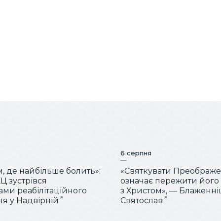
6 серпня
м, де найбільше болить»:
«Святкувати Преображ
Ц зустрівся
означає пережити його
тами реабілітаційного
з Христом», — Блаженн
ня у Надвірній
Святослав