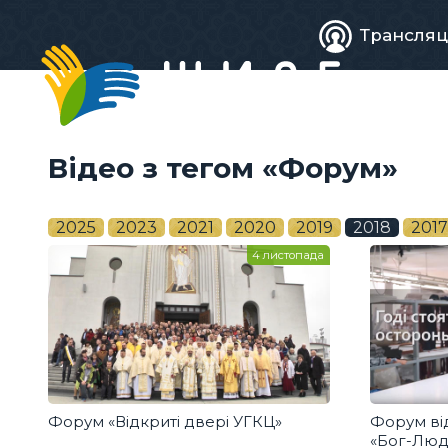
Живе
Трансляц
телебачен
Відео з тегом «Форум»
2025
2023
2021
2020
2019
2018
2017
4 листопада
Форум «Відкриті двері УГКЦ»
Форум ві
«Бог-Люди