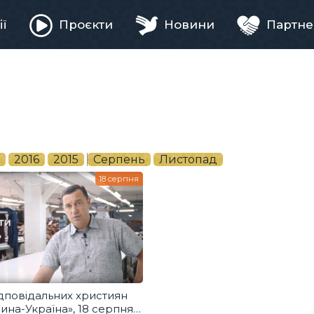
ії
Проєкти
Новини
Партне
ня
2016
2015
Серпень
Листопад
18 серпня
дповідальних християн
на-Україна», 18 серпня