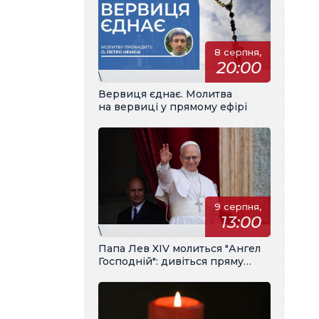
8 серпня,
20:00
\
Вервиця єднає. Молитва
на вервиці у прямому ефірі
9 серпня,
13:00
\
Папа Лев XIV молиться "Ангел
Господній": дивіться пряму
трансляцію з українським
перекладом