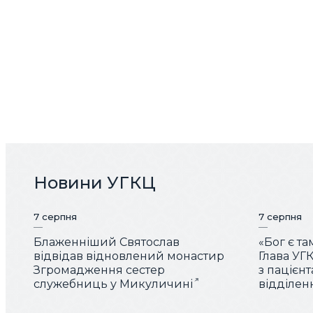
Новини УГКЦ
7 серпня
7 серпня
Блаженніший Святослав
«Бог є та
відвідав відновлений монастир
Глава УГК
Згромадження сестер
з пацієн
служебниць у Микуличині
відділен