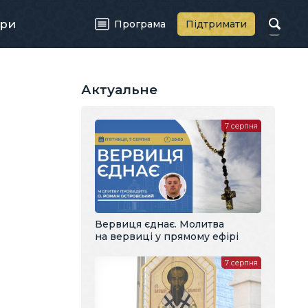
ри
Програма
Підтримати
Актуальне
7 серпня
Вервиця єднає. Молитва
на вервиці у прямому ефірі
7 серпня