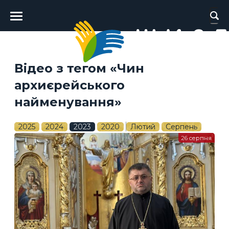
Головне
меню
Відео з тегом «Чин
архиєрейського
найменування»
2025
2024
2023
2020
Лютий
Серпень
26 серпня