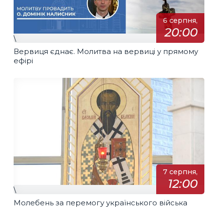
6 серпня,
20:00
\
Вервиця єднає. Молитва на вервиці у прямому
ефірі
7 серпня,
12:00
\
Молебень за перемогу українського війська