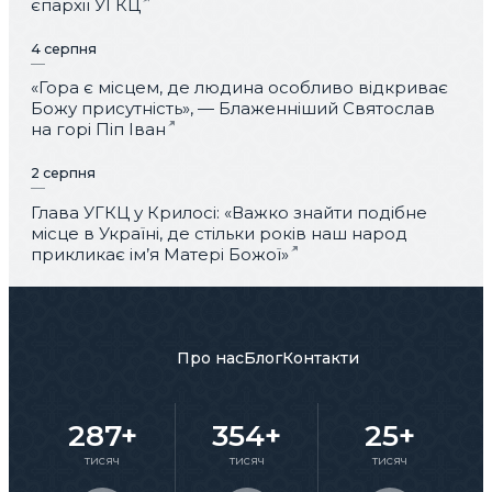
єпархії УГКЦ
4 серпня
«Гора є місцем, де людина особливо відкриває
Божу присутність», — Блаженніший Святослав
на горі Піп Іван
2 серпня
Глава УГКЦ у Крилосі: «Важко знайти подібне
місце в Україні, де стільки років наш народ
прикликає ім’я Матері Божої»
Про нас
Блог
Контакти
287+
354+
25+
тисяч
тисяч
тисяч