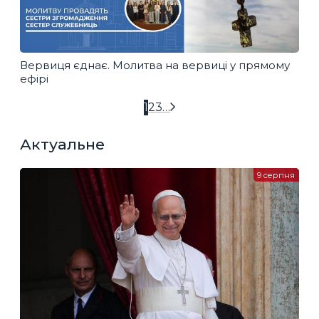
Вервиця єднає. Молитва на вервиці у прямому
ефірі
1
2
3
…
Актуальне
9 серпня