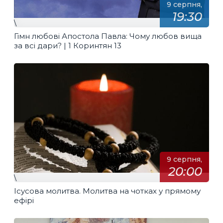
9 серпня,
19:30
\
Гімн любові Апостола Павла: Чому любов вища
за всі дари? | 1 Коринтян 13
9 серпня,
20:00
\
Ісусова молитва. Молитва на чотках у прямому
ефірі