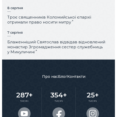
8 серпня
Троє священників Коломийської єпархії
отримали право носити митру
7 серпня
Блаженніший Святослав відвідав відновлений
монастир Згромадження сестер служебниць
у Микуличині
Про нас
Блог
Контакти
287+
354+
25+
тисяч
тисяч
тисяч