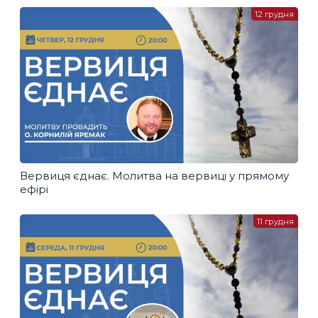
12 грудня
Вервиця єднає. Молитва на вервиці у прямому
ефірі
11 грудня