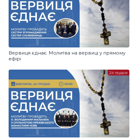
Вервиця єднає. Молитва на вервиці у прямому
ефірі
24 грудня