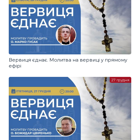
Вервиця єднає. Молитва на вервиці у прямому
ефірі
27 грудня