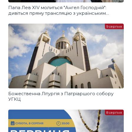
Папа Лев XIV молиться "Ангел Господній":
дивіться пряму трансляцію з українським
перекладом
9 серпня
Божественна Літургія з Патріаршого собору
УГКЦ
8 серпня