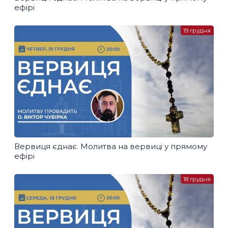
ефірі
19 грудня
Вервиця єднає. Молитва на вервиці у прямому
ефірі
18 грудня