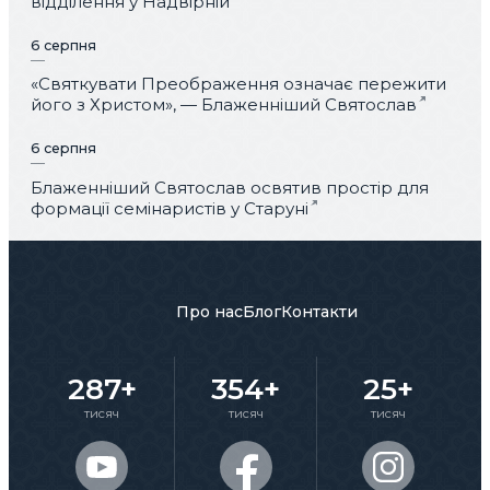
відділення у Надвірній
6 серпня
«Святкувати Преображення означає пережити
його з Христом», — Блаженніший Святослав
6 серпня
Блаженніший Святослав освятив простір для
формації семінаристів у Старуні
Про нас
Блог
Контакти
287+
354+
25+
тисяч
тисяч
тисяч