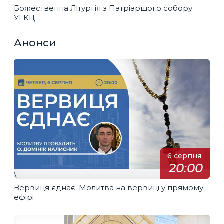
Божественна Літургія з Патріаршого собору
УГКЦ
Анонси
6 серпня,
20:00
\
Вервиця єднає. Молитва на вервиці у прямому
ефірі