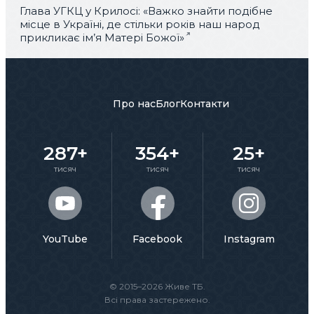
Глава УГКЦ у Крилосі: «Важко знайти подібне
місце в Україні, де стільки років наш народ
прикликає ім’я Матері Божої»
Про нас
Блог
Контакти
287+
354+
25+
тисяч
тисяч
тисяч
YouTube
Facebook
Instagram
© 2015–2026 Живе ТБ.
Всі права застережено.