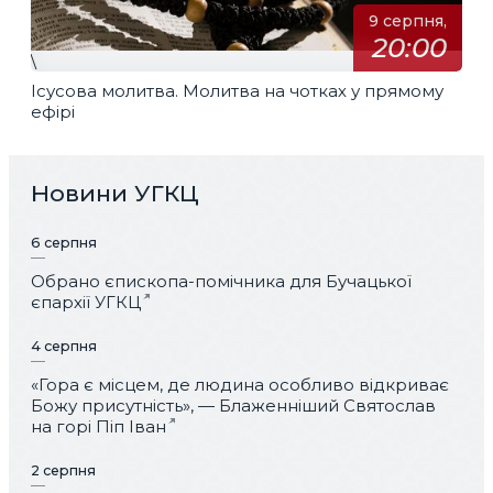
9 серпня,
20:00
\
Ісусова молитва. Молитва на чотках у прямому
ефірі
Новини УГКЦ
6 серпня
Обрано єпископа-помічника для Бучацької
єпархії УГКЦ
4 серпня
«Гора є місцем, де людина особливо відкриває
Божу присутність», — Блаженніший Святослав
на горі Піп Іван
2 серпня