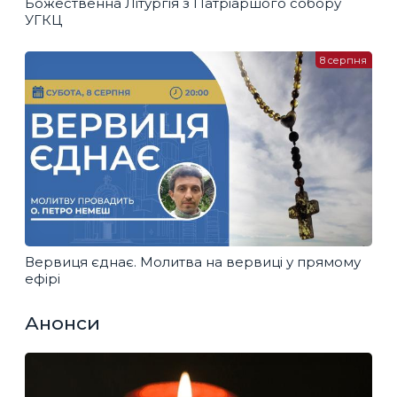
Божественна Літургія з Патріаршого собору
УГКЦ
8 серпня
Вервиця єднає. Молитва на вервиці у прямому
ефірі
Анонси