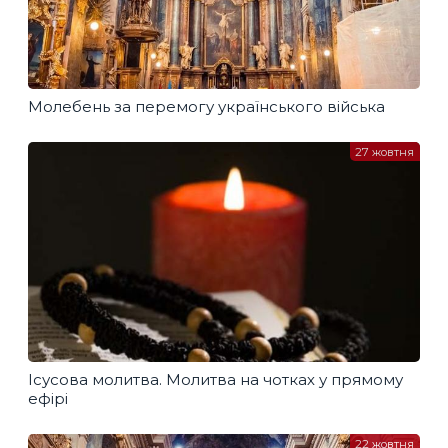
Молебень за перемогу українського війська
27 жовтня
Ісусова молитва. Молитва на чотках у прямому
ефірі
22 жовтня