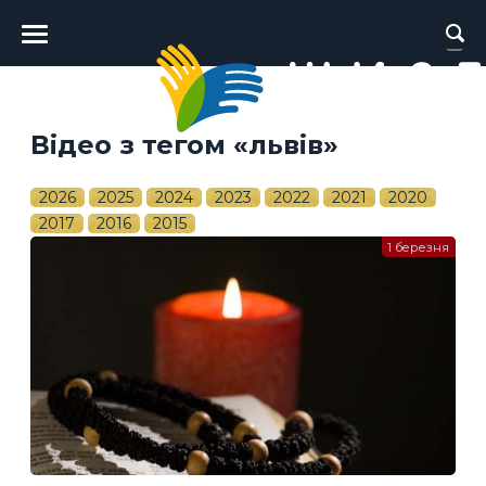
Головне
меню
Відео з тегом «львів»
2026
2025
2024
2023
2022
2021
2020
2017
2016
2015
1 березня