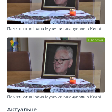
Пам’ять отця Івана Музички вшанували в Києві
15 березня
Пам’ять отця Івана Музички вшанували в Києві
Актуальне