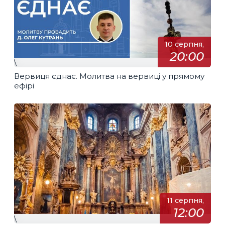
10 серпня,
20:00
\
Вервиця єднає. Молитва на вервиці у прямому
ефірі
11 серпня,
12:00
\