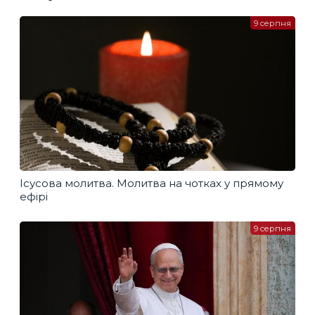
9 серпня
Ісусова молитва. Молитва на чотках у прямому
ефірі
9 серпня