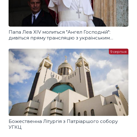
Папа Лев XIV молиться "Ангел Господній":
дивіться пряму трансляцію з українським
перекладом
9 серпня
Божественна Літургія з Патріаршого собору
УГКЦ